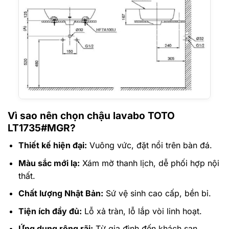
Vì sao nên chọn chậu lavabo TOTO
LT1735#MGR?
Thiết kế hiện đại:
Vuông vức, đặt nổi trên bàn đá.
Màu sắc mới lạ:
Xám mờ thanh lịch, dễ phối hợp nội
thất.
Chất lượng Nhật Bản:
Sứ vệ sinh cao cấp, bền bỉ.
Tiện ích đầy đủ:
Lỗ xả tràn, lỗ lắp vòi linh hoạt.
Ứng dụng rộng rãi:
Từ gia đình đến khách sạn,