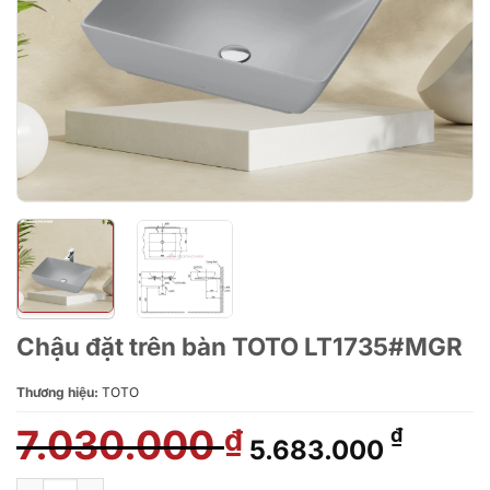
Chậu đặt trên bàn TOTO LT1735#MGR
Thương hiệu:
TOTO
7.030.000
Giá
Giá
₫
₫
5.683.000
gốc
hiện
là:
tại
Chậu đặt trên bàn TOTO LT1735#MGR số lượng