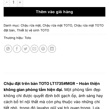
7.030.000 ₫.
là:
5.683.
Thêm vào giỏ hàng
Danh mục:
Chậu rửa mặt
,
Chậu rửa mặt TOTO
,
Chậu rửa mặt TOTO
đặt bàn
,
Thiết bị vệ sinh TOTO
Thương hiệu:
Toto
Chậu đặt trên bàn TOTO LT1735#MGR – Hoàn thiện
không gian phòng tắm hiện đại.
Một phòng tắm đẹp
không chỉ được quyết định bởi gạch ốp, ánh sáng hay
cách bố trí nội thất mà còn phụ thuộc vào những chi
tiết nhỏ, trong đó lavabo giữ vai trò quan trọng. Lựa