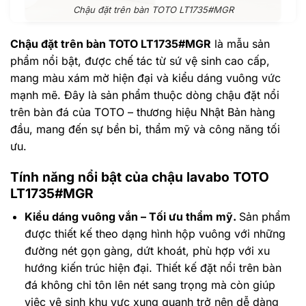
Chậu đặt trên bàn TOTO LT1735#MGR
Chậu đặt trên bàn TOTO LT1735#MGR
là mẫu sản
phẩm nổi bật, được chế tác từ sứ vệ sinh cao cấp,
mang màu xám mờ hiện đại và kiểu dáng vuông vức
mạnh mẽ. Đây là sản phẩm thuộc dòng chậu đặt nổi
trên bàn đá của TOTO – thương hiệu Nhật Bản hàng
đầu, mang đến sự bền bỉ, thẩm mỹ và công năng tối
ưu.
Tính năng nổi bật của chậu lavabo TOTO
LT1735#MGR
Kiểu dáng vuông vắn – Tối ưu thẩm mỹ.
Sản phẩm
được thiết kế theo dạng hình hộp vuông với những
đường nét gọn gàng, dứt khoát, phù hợp với xu
hướng kiến trúc hiện đại. Thiết kế đặt nổi trên bàn
đá không chỉ tôn lên nét sang trọng mà còn giúp
việc vệ sinh khu vực xung quanh trở nên dễ dàng