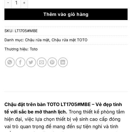
7.030.000 ₫.
là:
5.683.
Thêm vào giỏ hàng
SKU:
LT1705#MBE
Danh mục:
Chậu rửa mặt
,
Chậu rửa mặt TOTO
Thương hiệu:
Toto
Chậu đặt trên bàn TOTO LT1705#MBE – Vẻ đẹp tinh
tế với sắc be mờ thanh lịch.
Trong thiết kế phòng tắm
hiện đại, việc lựa chọn thiết bị vệ sinh cao cấp đóng
vai trò quan trọng để mang đến sự tiện nghi và tính