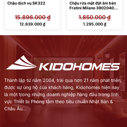
Chậu dịch vụ SK322
Chậu rửa mặt đặt âm bàn
Fratini Milano 39020407
dáng vuông
15.896.000
₫
1.850.000
₫
Giá
Giá
12.839.000
₫
1.295.000
₫
gốc
gốc
Giá
Giá
là:
là:
hiện
hiện
15.896.000 ₫.
1.850.000 ₫.
tại
tại
là:
là:
12.839.000 ₫.
1.295.000 ₫.
Thành lập từ năm 2004, trải qua hơn 21 năm phát triển,
được sự ủng hộ của khách hàng,
Kidohomes hiện nay
là một trong những doanh nghiệp hàng đầu trong lĩnh
vực Thiết bị Phòng tắm theo tiêu chuẩn Nhật Bản &
Châu Âu...