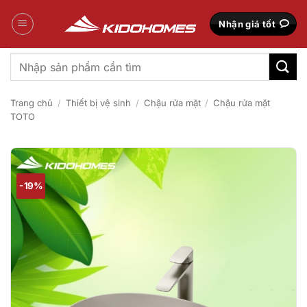
Bỏ
qua
Nhận giá tốt
nội
dung
Tìm
kiếm:
Trang chủ
/
Thiết bị vệ sinh
/
Chậu rửa mặt
/
Chậu rửa mặt
TOTO
-19%