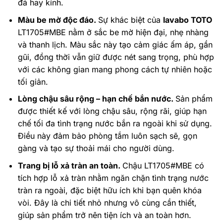
đá hay kính.
Màu be mờ độc đáo.
Sự khác biệt của
lavabo TOTO
LT1705#MBE nằm ở sắc be mờ hiện đại, nhẹ nhàng
và thanh lịch. Màu sắc này tạo cảm giác ấm áp, gần
gũi, đồng thời vẫn giữ được nét sang trọng, phù hợp
với các không gian mang phong cách tự nhiên hoặc
tối giản.
Lòng chậu sâu rộng – hạn chế bắn nước.
Sản phẩm
được thiết kế với lòng chậu sâu, rộng rãi, giúp hạn
chế tối đa tình trạng nước bắn ra ngoài khi sử dụng.
Điều này đảm bảo phòng tắm luôn sạch sẽ, gọn
gàng và tạo sự thoải mái cho người dùng.
Trang bị lỗ xả tràn an toàn.
Chậu LT1705#MBE có
tích hợp lỗ xả tràn nhằm ngăn chặn tình trạng nước
tràn ra ngoài, đặc biệt hữu ích khi bạn quên khóa
vòi. Đây là chi tiết nhỏ nhưng vô cùng cần thiết,
giúp sản phẩm trở nên tiện ích và an toàn hơn.