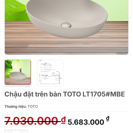
Chậu đặt trên bàn TOTO LT1705#MBE
Thương hiệu:
TOTO
7.030.000
Giá
Giá
₫
₫
5.683.000
gốc
hiện
là:
tại
Chậu đặt trên bàn TOTO LT1705#MBE số lượng