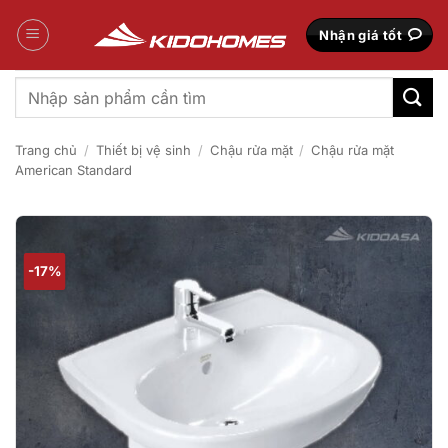
Bỏ
qua
Nhận giá tốt
nội
dung
Tìm
kiếm:
Trang chủ
/
Thiết bị vệ sinh
/
Chậu rửa mặt
/
Chậu rửa mặt
American Standard
-17%