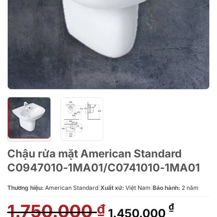
Chậu rửa mặt American Standard
C0947010-1MA01/C0741010-1MA01
Thương hiệu:
American Standard
|
Xuất xứ:
Việt Nam
|
Bảo hành:
2 năm
1.750.000
Giá
Giá
₫
₫
1.450.000