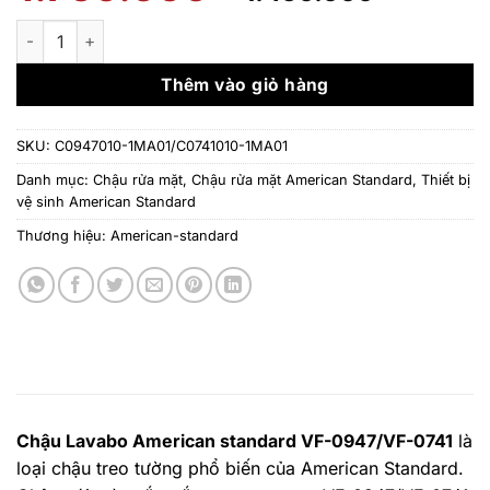
gốc
hiện
là:
tại
Chậu rửa mặt American Standard C0947010-1MA01/C0741010
1.750.000 ₫.
là:
1.450.0
Thêm vào giỏ hàng
SKU:
C0947010-1MA01/C0741010-1MA01
Danh mục:
Chậu rửa mặt
,
Chậu rửa mặt American Standard
,
Thiết bị
vệ sinh American Standard
Thương hiệu:
American-standard
Chậu Lavabo American standard VF-0947/VF-0741
là
loại chậu treo tường phổ biến của American Standard.