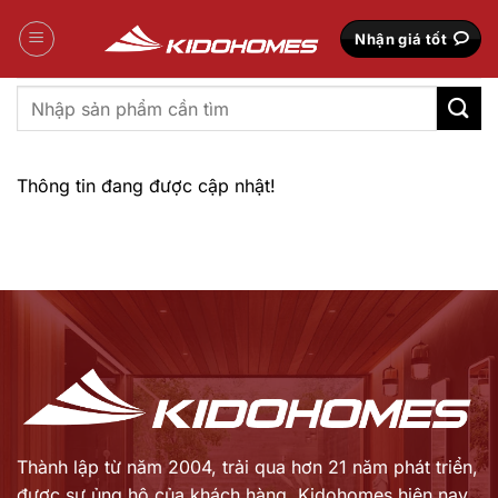
Bỏ
qua
Nhận giá tốt
nội
dung
Tìm
kiếm:
Thông tin đang được cập nhật!
Thành lập từ năm 2004, trải qua hơn 21 năm phát triển,
được sự ủng hộ của khách hàng,
Kidohomes hiện nay