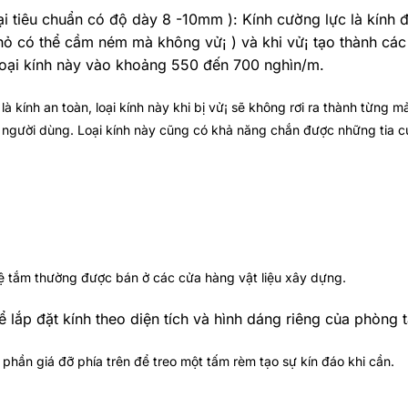
i tiêu chuẩn có độ dày 8 -10mm ): Kính cường lực là kính đ
hỏ có thể cầm ném mà không vử¡ ) và khi vử¡ tạo thành các
 loại kính này vào khoảng 550 đến 700 nghìn/m.
à kính an toàn, loại kính này khi bị vử¡ sẽ không rơi ra thành từng 
o người dùng. Loại kính này cũng có khả năng chắn được những tia c
bệ tắm thường được bán ở các cửa hàng vật liệu xây dựng.
lắp đặt kính theo diện tích và hình dáng riêng của phòng 
phần giá đỡ phía trên để treo một tấm rèm tạo sự kín đáo khi cần.