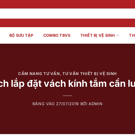
BỘ SƯU TẬP
COMBO TBVS
THIẾT BỊ VỆ SINH
TH
CẨM NANG TƯ VẤN
,
TƯ VẤN THIẾT BỊ VỆ SINH
h lắp đặt vách kính tắm cần l
ĐĂNG VÀO
27/07/2019
BỞI
ADMIN