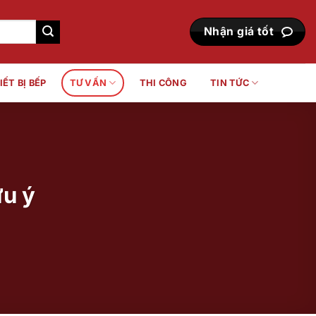
Nhận giá tốt
IẾT BỊ BẾP
TƯ VẤN
THI CÔNG
TIN TỨC
ưu ý