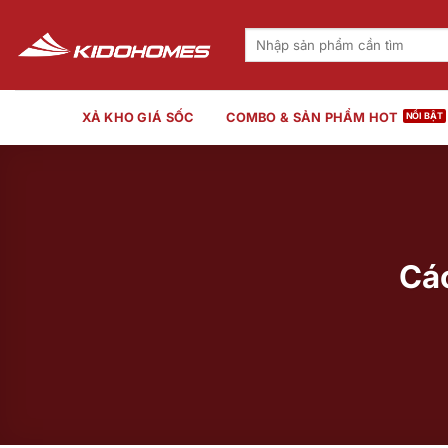
Bỏ
qua
Tìm
kiếm:
nội
dung
XẢ KHO GIÁ SỐC
COMBO & SẢN PHẨM HOT
Các