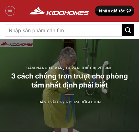
Bỏ
qua
Nhận giá tốt
nội
dung
Tìm
kiếm:
CẨM NANG TƯ VẤN
,
TƯ VẤN THIẾT BỊ VỆ SINH
3 cách chống trơn trượt cho phòng
tắm nhất định phải biết
ĐĂNG VÀO
17/07/2024
BỞI
ADMIN