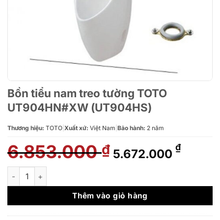
Bồn tiểu nam treo tường TOTO
UT904HN#XW (UT904HS)
Thương hiệu:
TOTO
|
Xuất xứ:
Việt Nam
|
Bảo hành:
2 năm
6.853.000
Giá
Giá
₫
₫
5.672.000
gốc
hiện
là:
tại
Bồn tiểu nam treo tường TOTO UT904HN#XW (UT904HS) số 
6.853.000 ₫.
là:
5.672.
Thêm vào giỏ hàng