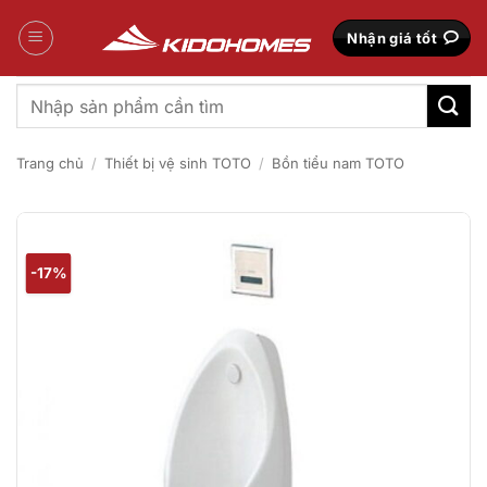
Bỏ
qua
Nhận giá tốt
nội
dung
Tìm
kiếm:
Trang chủ
/
Thiết bị vệ sinh TOTO
/
Bồn tiểu nam TOTO
-17%