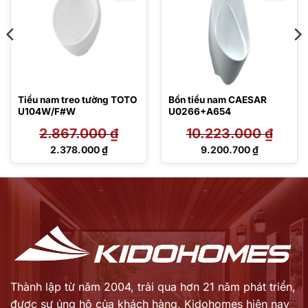
Tiểu nam treo tường TOTO
Bồn tiểu nam CAESAR
U104W/F#W
U0266+A654
2.867.000
₫
10.223.000
₫
Giá
Giá
2.378.000
₫
9.200.700
₫
gốc
gốc
Giá
Giá
là:
là:
hiện
hiện
2.867.000 ₫.
10.223.000 ₫.
tại
tại
là:
là:
2.378.000 ₫.
9.200.700 ₫.
Thành lập từ năm 2004, trải qua hơn 21 năm phát triển,
được sự ủng hộ của khách hàng,
Kidohomes hiện nay