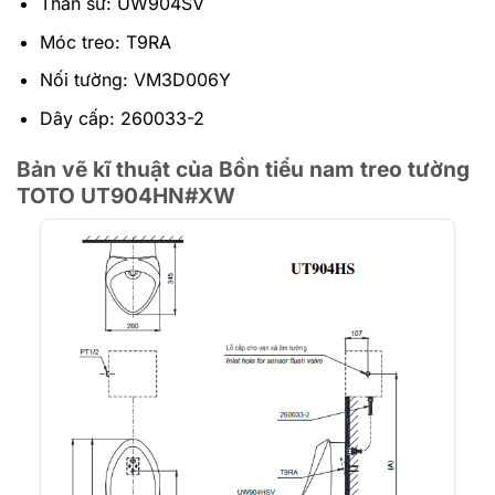
Thân sứ: UW904SV
Móc treo: T9RA
Nối tường: VM3D006Y
Dây cấp: 260033-2
Bản vẽ kĩ thuật của Bồn tiểu nam treo tường
TOTO UT904HN#XW