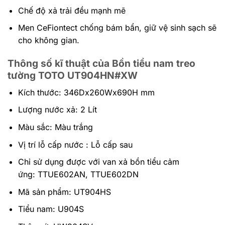
Chế độ xả trải đều mạnh mẽ
Men CeFiontect chống bám bẩn, giữ vệ sinh sạch sẽ
cho không gian.
Thông số kĩ thuật của Bồn tiểu nam treo
tường TOTO UT904HN#XW
Kích thước: 346Dx260Wx690H mm
Lượng nước xả: 2 Lít
Màu sắc: Màu trắng
Vị trí lỗ cấp nước : Lỗ cấp sau
Chỉ sử dụng được với van xả bồn tiểu cảm
ứng: TTUE602AN, TTUE602DN
Mã sản phẩm: UT904HS
Tiểu nam: U904S