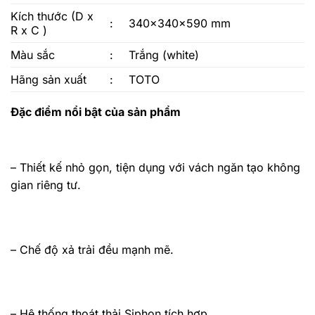
Kích thước (D x
:
340x340x590 mm
R x C )
Màu sắc
:
Trắng (white)
Hãng sản xuất
:
TOTO
Đặc điểm nổi bật của sản phẩm
– Thiết kế nhỏ gọn, tiện dụng với vách ngăn tạo không
gian riêng tư.
– Chế độ xả trải đều mạnh mẽ.
– Hệ thống thoát thải Siphon tích hợp.