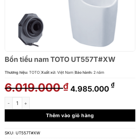
Bồn tiểu nam TOTO UT557T#XW
Thương hiệu:
TOTO
|
Xuất xứ:
Việt Nam
|
Bảo hành:
2 năm
6.019.000
Giá
Giá
₫
₫
4.985.000
gốc
hiện
là:
tại
Bồn tiểu nam TOTO UT557T#XW số lượng
6.019.000 ₫.
là:
4.985.
Thêm vào giỏ hàng
SKU:
UT557T#XW