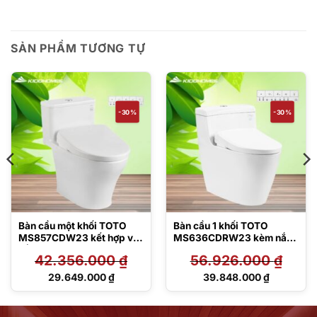
SẢN PHẨM TƯƠNG TỰ
-30%
-30%
Bàn cầu một khối TOTO
Bàn cầu 1 khối TOTO
MS857CDW23 kết hợp với
MS636CDRW23 kèm nắp
nắp rửa điện tử Washlet S7
rửa điện tử TCF47360GAA
42.356.000
₫
56.926.000
₫
– TCF47360GAA
Giá
Giá
29.649.000
₫
39.848.000
₫
gốc
gốc
Giá
Giá
là:
là:
hiện
hiện
42.356.000 ₫.
56.926.000 ₫.
tại
tại