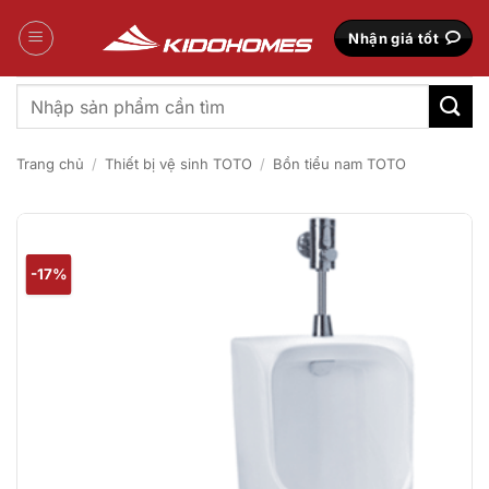
Bỏ
qua
Nhận giá tốt
nội
dung
Tìm
kiếm:
Trang chủ
/
Thiết bị vệ sinh TOTO
/
Bồn tiểu nam TOTO
-17%