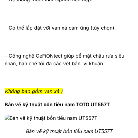
– Có thể lắp đặt với van xả cảm ứng (tùy chọn).
– Công nghệ CeFiONtect giúp bề mặt chậu rửa siêu
nhẵn, hạn chế tối đa các vết bẩn, vi khuẩn.
Không bao gồm van xả )
Bản vẽ kỹ thuật bồn tiểu nam
TOTO
UT557T
Bản vẽ kỹ thuật bồn tiểu nam
UT557T