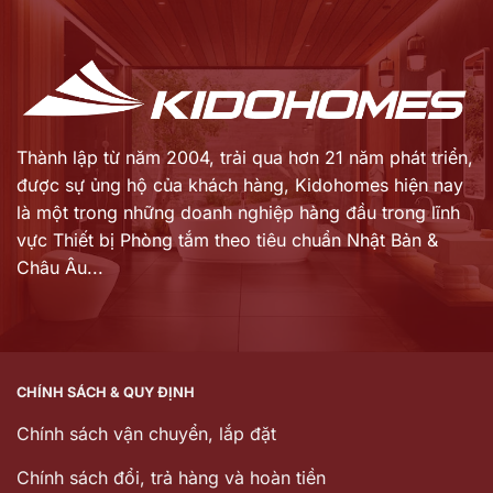
là:
là:
29.649.000 ₫.
39.848.000 ₫.
Thành lập từ năm 2004, trải qua hơn 21 năm phát triển,
được sự ủng hộ của khách hàng,
Kidohomes hiện nay
là một trong những doanh nghiệp hàng đầu trong lĩnh
vực Thiết bị Phòng tắm theo tiêu chuẩn Nhật Bản &
Châu Âu...
CHÍNH SÁCH & QUY ĐỊNH
Chính sách vận chuyển, lắp đặt
Chính sách đổi, trả hàng và hoàn tiền