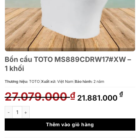
Bồn cầu TOTO MS889CDRW17#XW –
1 khối
Thương hiệu:
TOTO
|
Xuất xứ:
Việt Nam
|
Bảo hành:
2 năm
27.079.000
Giá
Giá
₫
₫
21.881.000
gốc
hiện
là:
tại
Bồn cầu TOTO MS889CDRW17#XW - 1 khối số lượng
27.079.000 ₫.
là:
21.8
Thêm vào giỏ hàng