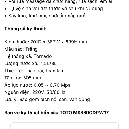
• Vòi rửa massage đa chức năng, rửa sạch, êm ái
• Tự vệ sinh vòi rửa trước và sau khi sử dụng
• Sấy khô, khử mùi, sưởi ấm nắp ngồi
Thông số kỹ thuật:
Kích thước: 701D x 387W x 699H mm
Màu sắc: Trắng
Hệ thống xả: Tornado
Lượng nước xả: 4.5L/3L
Thiết kế: Thân dài, thân kín
Tâm xả: 305 mm
Áp lực nước: 0.05 ~ 0.70 Mpa
Nguồn điện: 220V, 50/60Hz
Lưu ý: Bao gồm bích nối sàn, van dừng
Bản vẽ kỹ thuật bồn cầu TOTO MS889CDRW17: