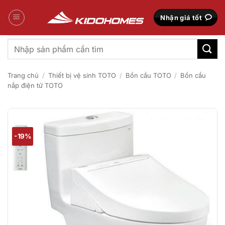
Bỏ
qua
Nhận giá tốt
nội
dung
Tìm
kiếm:
Trang chủ
/
Thiết bị vệ sinh TOTO
/
Bồn cầu TOTO
/
Bồn cầu
nắp điện tử TOTO
-19%