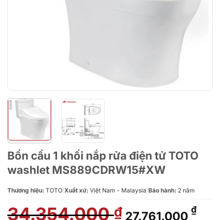
Bồn cầu 1 khối nắp rửa điện tử TOTO
washlet MS889CDRW15#XW
Thương hiệu:
TOTO
|
Xuất xứ:
Việt Nam - Malaysia
|
Bảo hành:
2 năm
34.354.000
Giá
Giá
₫
₫
27.761.000