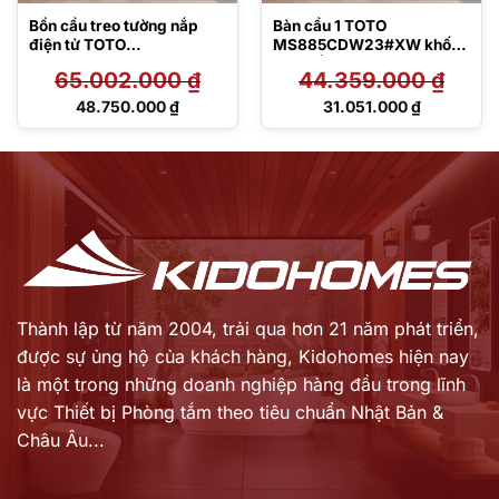
Bồn cầu treo tường nắp
Bàn cầu 1 TOTO
điện tử TOTO
MS885CDW23#XW khối
CW812REA/TCF47360GA
kèm nắp rửa điện tử
65.002.000
₫
44.359.000
₫
A/WH172AT/TCA546/MB1
TCF47360GAA
75M#SS
Giá
Giá
48.750.000
₫
31.051.000
₫
gốc
gốc
Giá
Giá
là:
là:
hiện
hiện
65.002.000 ₫.
44.359.000 ₫.
tại
tại
là:
là:
48.750.000 ₫.
31.051.000 ₫.
Thành lập từ năm 2004, trải qua hơn 21 năm phát triển,
được sự ủng hộ của khách hàng,
Kidohomes hiện nay
là một trong những doanh nghiệp hàng đầu trong lĩnh
vực Thiết bị Phòng tắm theo tiêu chuẩn Nhật Bản &
Châu Âu...