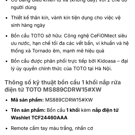
người dùng
Thiết kế thân kín, vành kín tiện dụng cho việc vệ
sinh hàng ngày
Bồn cầu TOTO sở hữu: Công nghệ CeFiONtect siêu
ưu nước, hạn chế tối đa các vết bẩn, vi khuẩn và h
ệ
thống xả Tornado êm, mạnh mẽ hiệu quả
Bồn cầu được phân phối trực tiếp bởi Kidoasa – đại
lý ủy quyền chính thức của TOTO tại Hà Nội.
Thông số kỹ thuật bồn cầu 1 khối nắp rửa
điện tử TOTO MS889CDRW15#XW
Mã sản phẩm:
MS889CDRW15#XW
Tên sản phẩm:
Bồn cầu
1 khối
kèm
nắp điện tử
Washlet
TCF24460AAA
Remote cầm tay màu trắng, nhấn cơ