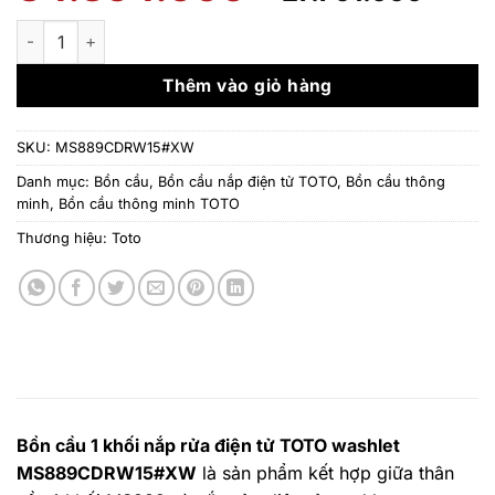
gốc
hiệ
là:
tại
Bồn cầu 1 khối nắp rửa điện tử TOTO washlet MS889CDRW15
34.354.000 ₫.
là:
27.7
Thêm vào giỏ hàng
SKU:
MS889CDRW15#XW
Danh mục:
Bồn cầu
,
Bồn cầu nắp điện tử TOTO
,
Bồn cầu thông
minh
,
Bồn cầu thông minh TOTO
Thương hiệu:
Toto
Bồn cầu 1 khối nắp rửa điện tử TOTO washlet
MS889CDRW15#XW
là sản phẩm kết hợp giữa thân