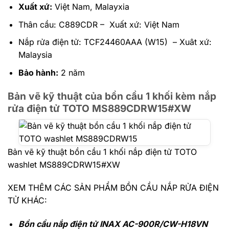
Xuất xứ:
Việt Nam, Malayxia
Thân cầu: C889CDR – Xuất xứ: Việt Nam
Nắp rửa điện tử:
TCF24460AAA
(W15) – Xuât xứ:
Malaysia
Bảo hành:
2 năm
Bản vẽ kỹ thuật của bồn cầu 1 khối kèm nắp
rửa điện tử TOTO MS889CDRW15#XW
Bản vẽ kỹ thuật bồn cầu 1 khối nắp điện tử TOTO
washlet MS889CDRW15#XW
XEM THÊM CÁC SẢN PHẨM BỒN CẦU NẮP RỬA ĐIỆN
TỬ KHÁC:
Bồn cầu nắp điện tử INAX AC-900R/CW-H18VN