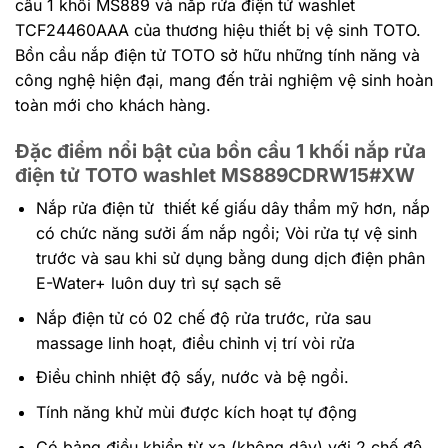
cầu 1 khối MS889 và nắp rửa điện tử w
ashlet
TCF24460AAA của thương hiệu thiết bị vệ sinh TOTO.
Bồn cầu nắp điện tử TOTO sở hữu những tính năng và
công nghệ hiện đại, mang đến trải nghiệm vệ sinh hoàn
toàn mới cho khách hàng.
Đặc điểm nổi bật của bồn cầu 1 khối nắp rửa
điện tử TOTO washlet MS889CDRW15#XW
Nắp rửa điện tử thiết kế giấu dây thẩm mỹ hơn, nắp
c
ó chức năng sưởi ấm nắp ngồi;
Vòi rửa tự vệ sinh
trước và sau khi sử dụng bằng dung dịch điện phân
E-Water+ luôn duy trì sự sạch sẽ
Nắp điện tử có 02 chế độ rửa trước, rửa sau
massage linh hoạt, điều chỉnh vị trí vòi rửa
Điều chỉnh nhiệt độ sấy, nước và bệ ngồi.
Tính năng khử mùi được kích hoạt tự động
Có bảng điều khiển từ xa (không dây) với 2 chế độ