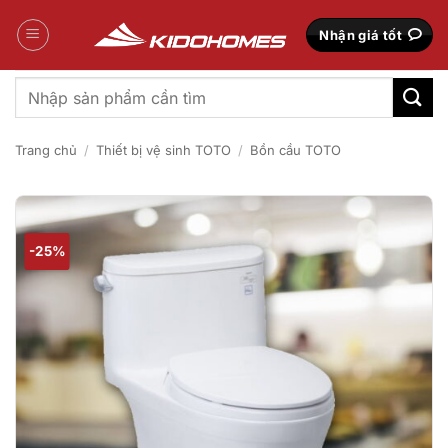
Bỏ
qua
Nhận giá tốt
nội
dung
Tìm
kiếm:
Trang chủ
/
Thiết bị vệ sinh TOTO
/
Bồn cầu TOTO
-25%