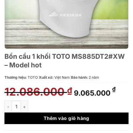
Bồn cầu 1 khối TOTO MS885DT2#XW
– Model hot
Thương hiệu:
TOTO
|
Xuất xứ:
Việt Nam
|
Bảo hành:
2 năm
12.086.000
Giá
Giá
₫
₫
9.065.000
gốc
hiện
là:
tại
Bồn cầu 1 khối TOTO MS885DT2#XW - Model hot số lượng
12.086.000 ₫.
là:
9.06
Thêm vào giỏ hàng