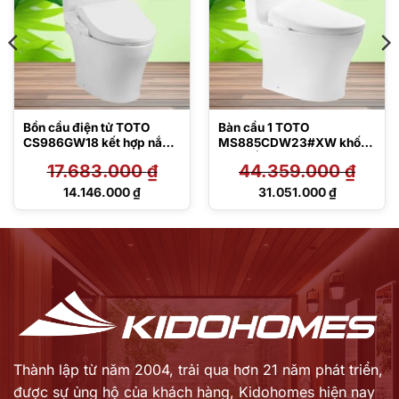
Bồn cầu điện tử TOTO
Bàn cầu 1 TOTO
CS986GW18 kết hợp nắp
MS885CDW23#XW khối
rửa Washlet
kèm nắp rửa điện tử
17.683.000
₫
44.359.000
₫
TCF23710AAA C2 Simple
TCF47360GAA
Giá
Giá
14.146.000
₫
31.051.000
₫
gốc
gốc
Giá
Giá
là:
là:
hiện
hiện
17.683.000 ₫.
44.359.000 ₫.
tại
tại
là:
là:
14.146.000 ₫.
31.051.000 ₫.
Thành lập từ năm 2004, trải qua hơn 21 năm phát triển,
được sự ủng hộ của khách hàng,
Kidohomes hiện nay