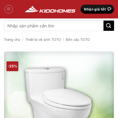
Bỏ
qua
Nhận giá tốt
nội
dung
Tìm
kiếm:
Trang chủ
/
Thiết bị vệ sinh TOTO
/
Bồn cầu TOTO
-25%