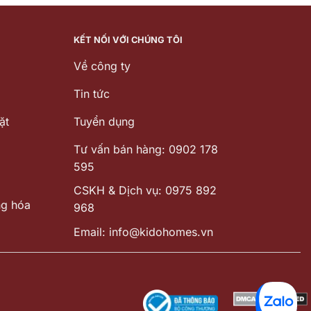
18.880.000 ₫.
5.580.000 
KẾT NỐI VỚI CHÚNG TÔI
Về công ty
Tin tức
ặt
Tuyển dụng
Tư vấn bán hàng: 0902 178
595
CSKH & Dịch vụ: 0975 892
ng hóa
968
Email: info@kidohomes.vn