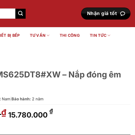
Nhận giá tốt
IẾT BỊ BẾP
TƯ VẤN
THI CÔNG
TIN TỨC
 MS625DT8#XW – Nắp đóng êm
t Nam
|
Bảo hành:
2 năm
0
Giá
Giá
₫
₫
15.780.000
gốc
hiện
là:
tại
- Nắp đóng êm TC600VS số lượng
21.040.000 ₫.
là: