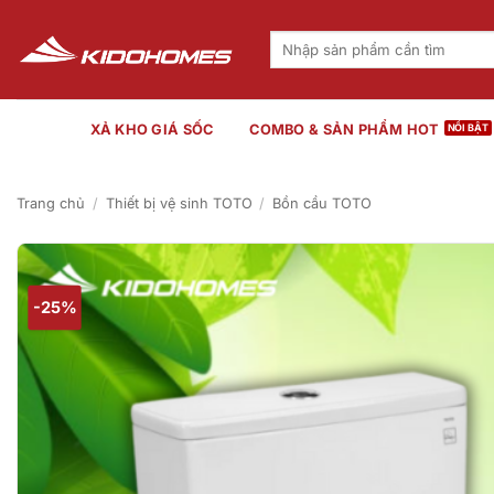
Bỏ
qua
Tìm
kiếm:
nội
dung
XẢ KHO GIÁ SỐC
COMBO & SẢN PHẨM HOT
Trang chủ
/
Thiết bị vệ sinh TOTO
/
Bồn cầu TOTO
-25%