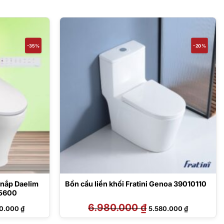
-35%
-20%
 nắp Daelim
Bồn cầu liền khối Fratini Genoa 39010110
5600
Giá
6.980.000
₫
Giá
Giá
80.000
₫
5.580.000
₫
hiện
gốc
hiện
tại
là:
tại
1.000 ₫.
là:
6.980.000 ₫.
là: