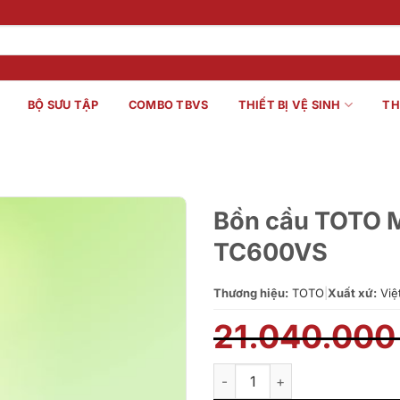
BỘ SƯU TẬP
COMBO TBVS
THIẾT BỊ VỆ SINH
TH
Bồn cầu TOTO
TC600VS
Thương hiệu:
TOTO
|
Xuất xứ:
Việ
21.040.00
Bồn cầu TOTO MS625DT8#XW 