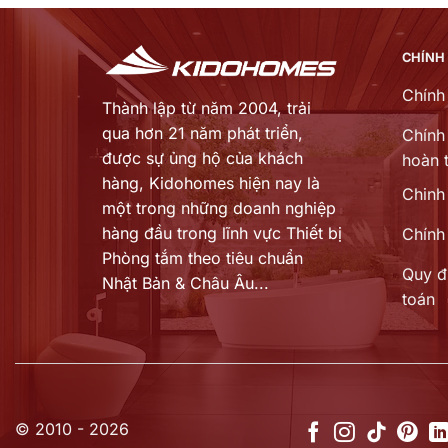
0 ₫.
9.730.000 ₫.
CHÍNH
Chính
Thành lập từ năm 2004, trải
qua hơn 21 năm phát triển,
Chính 
được sự ủng hộ của khách
hoàn t
hàng,
Kidohomes hiện nay là
Chinh
một trong những doanh nghiệp
hàng đầu trong lĩnh vực Thiết bị
Chính
Phòng tắm theo tiêu chuẩn
Quy đ
Nhật Bản & Châu Âu...
toán
© 2010 - 2026