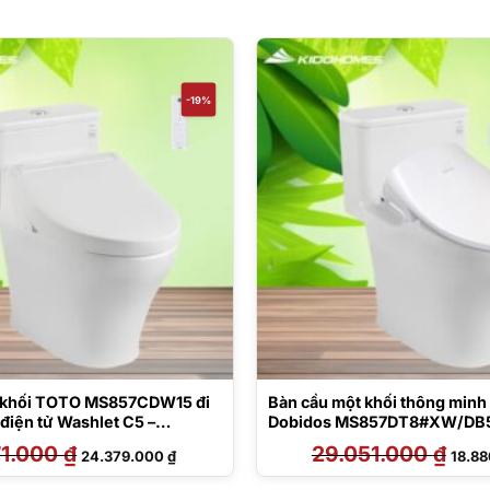
-19%
 khối TOTO MS857CDW15 đi
Bàn cầu một khối thông minh
điện tử Washlet C5 –
Dobidos MS857DT8#XW/DB
AAA
71.000
₫
Giá
Giá
29.051.000
₫
Giá
24.379.000
₫
18.8
gốc
hiện
gốc
là:
tại
là:
30.171.000 ₫.
là:
29.05