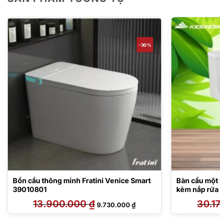
-30%
Bồn cầu thông minh Fratini Venice Smart
Bàn cầu một
39010801
kèm nắp rửa 
TCF24460
13.900.000
₫
Giá
Giá
30.1
9.730.000
₫
gốc
hiện
là:
tại
13.900.000 ₫.
là: