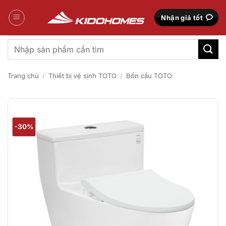
Bỏ
qua
Nhận giá tốt
nội
dung
Tìm
kiếm:
Trang chủ
/
Thiết bị vệ sinh TOTO
/
Bồn cầu TOTO
-30%