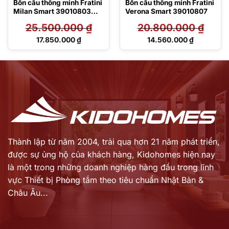
Bồn cầu thông minh Fratini
Bồn cầu thông minh Fratini
Milan Smart 39010803
Verona Smart 39010807
Luxury
25.500.000
₫
20.800.000
₫
Giá
Giá
17.850.000
₫
14.560.000
₫
gốc
gốc
Giá
Giá
là:
là:
hiện
hiện
25.500.000 ₫.
20.800.000 ₫.
tại
tại
là:
là:
17.850.000 ₫.
14.560.000 ₫.
Thành lập từ năm 2004, trải qua hơn 21 năm phát triển,
được sự ủng hộ của khách hàng,
Kidohomes hiện nay
là một trong những doanh nghiệp hàng đầu trong lĩnh
vực Thiết bị Phòng tắm theo tiêu chuẩn Nhật Bản &
Châu Âu...