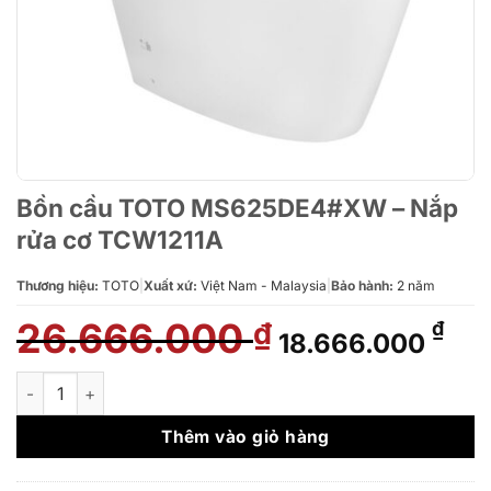
Bồn cầu TOTO MS625DE4#XW – Nắp
rửa cơ TCW1211A
Thương hiệu:
TOTO
|
Xuất xứ:
Việt Nam - Malaysia
|
Bảo hành:
2 năm
26.666.000
Giá
Giá
₫
₫
18.666.000
gốc
hiệ
là:
tại
Bồn cầu TOTO MS625DE4#XW - Nắp rửa cơ TCW1211A số lượ
26.666.000 ₫.
là:
18.
Thêm vào giỏ hàng