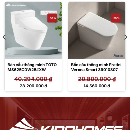
-30%
-30%
Bàn cầu thông minh TOTO
Bồn cầu thông minh Fratini
MS625CDW25#XW
Verona Smart 39010807
40.294.000
₫
20.800.000
₫
Giá
Giá
28.206.000
₫
14.560.000
₫
gốc
gốc
Giá
Giá
là:
là:
hiện
hiện
40.294.000 ₫.
20.800.000 ₫.
tại
tại
là:
là:
28.206.000 ₫.
14.560.000 ₫.