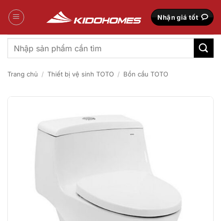
Bỏ
qua
Nhận giá tốt
nội
dung
Tìm
kiếm:
Trang chủ
/
Thiết bị vệ sinh TOTO
/
Bồn cầu TOTO