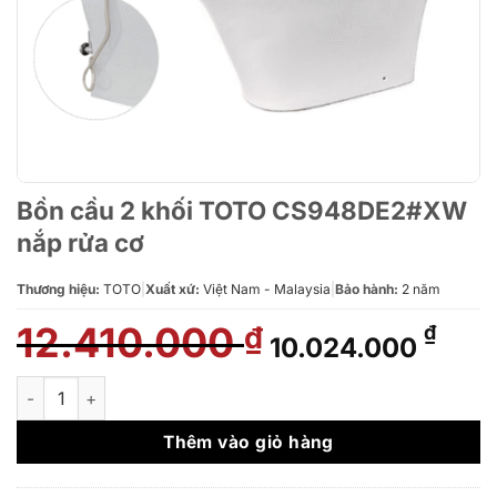
Bồn cầu 2 khối TOTO CS948DE2#XW
nắp rửa cơ
Thương hiệu:
TOTO
|
Xuất xứ:
Việt Nam - Malaysia
|
Bảo hành:
2 năm
12.410.000
Giá
Giá
₫
₫
10.024.000
gốc
hiện
là:
tại
Bồn cầu 2 khối TOTO CS948DE2#XW nắp rửa cơ số lượng
12.410.000 ₫.
là:
10.0
Thêm vào giỏ hàng