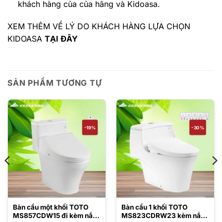
khách hàng của của hãng và Kidoasa.
XEM THÊM VỀ LÝ DO KHÁCH HÀNG LỰA CHỌN
KIDOASA
TẠI ĐÂY
SẢN PHẨM TƯƠNG TỰ
-19%
-30%
Bàn cầu một khối TOTO
Bàn cầu 1 khối TOTO
MS857CDW15 đi kèm nắp
MS823CDRW23 kèm nắp