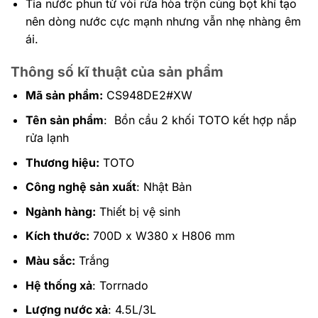
Tia nước phun từ vòi rửa hòa trộn cùng bọt khí tạo
nên dòng nước cực mạnh nhưng vẫn nhẹ nhàng êm
ái.
Thông số kĩ thuật của sản phẩm
Mã sản phẩm:
CS948DE2#XW
Tên sản phẩm
: Bồn cầu 2 khối TOTO kết hợp nắp
rửa lạnh
Thương hiệu:
TOTO
Công nghệ sản xuất
: Nhật Bản
Ngành hàng:
Thiết bị vệ sinh
Kích thước:
700D x W380 x H806 mm
Màu sắc:
Trắng
Hệ thống xả
: Torrnado
Lượng nước xả
: 4.5L/3L