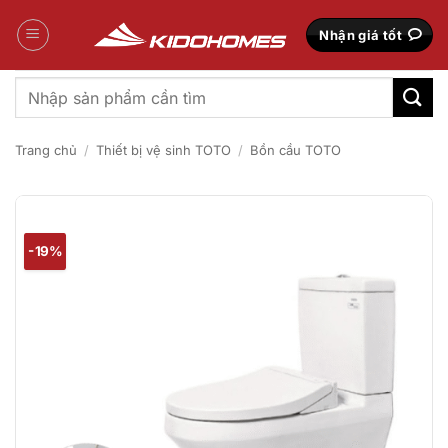
Bỏ
qua
Nhận giá tốt
nội
dung
Tìm
kiếm:
Trang chủ
/
Thiết bị vệ sinh TOTO
/
Bồn cầu TOTO
-19%