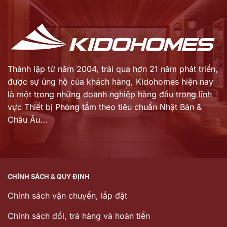
là:
là:
35.422.000 ₫.
9.730.000 ₫.
Thành lập từ năm 2004, trải qua hơn 21 năm phát triển,
được sự ủng hộ của khách hàng,
Kidohomes hiện nay
là một trong những doanh nghiệp hàng đầu trong lĩnh
vực Thiết bị Phòng tắm theo tiêu chuẩn Nhật Bản &
Châu Âu...
CHÍNH SÁCH & QUY ĐỊNH
Chính sách vận chuyển, lắp đặt
Chính sách đổi, trả hàng và hoàn tiền