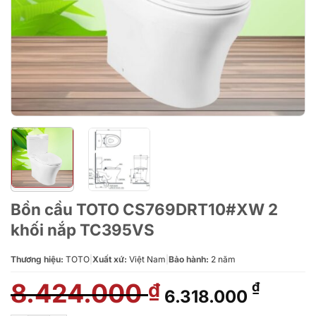
Bồn cầu TOTO CS769DRT10#XW 2
khối nắp TC395VS
Thương hiệu:
TOTO
|
Xuất xứ:
Việt Nam
|
Bảo hành:
2 năm
8.424.000
Giá
Giá
₫
₫
6.318.000
gốc
hiện