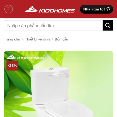
Bỏ
qua
Nhận giá tốt
nội
dung
Tìm
kiếm:
Trang chủ
/
Thiết bị vệ sinh
/
Bồn cầu
-25%