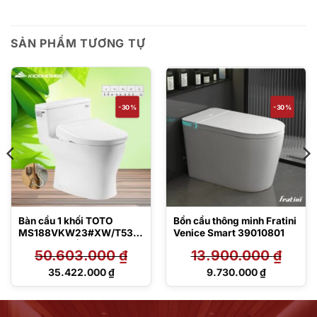
SẢN PHẨM TƯƠNG TỰ
-30%
-30%
Bàn cầu 1 khối TOTO
Bồn cầu thông minh Fratini
MS188VKW23#XW/T53P1
Venice Smart 39010801
00VR kèm nắp rửa điện tử
50.603.000
₫
13.900.000
₫
TCF47360GAA
Giá
Giá
35.422.000
₫
9.730.000
₫
gốc
gốc
Giá
Giá
là:
là:
hiện
hiện
50.603.000 ₫.
13.900.000 ₫.
tại
tại