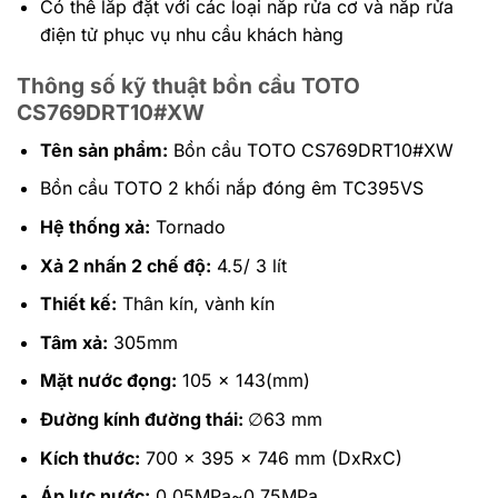
Có thể lắp đặt với các loại nắp rửa cơ và nắp rửa
điện tử phục vụ nhu cầu khách hàng
Thông số kỹ thuật bồn cầu TOTO
CS769DRT10#XW
Tên sản phẩm:
Bồn cầu TOTO
CS769DRT10#XW
Bồn cầu TOTO 2 khối nắp đóng êm TC395VS
Hệ thống xả:
Tornado
Xả 2 nhấn 2 chế độ:
4.5/ 3 lít
Thiết kế:
Thân kín, vành kín
Tâm xả:
305mm
Mặt nước đọng:
105 x 143(mm)
Đường kính đường thái:
∅63 mm
Kích thước:
700 x 395 x 746 mm (DxRxC)
Áp lực nước:
0.05MPa~0.75MPa