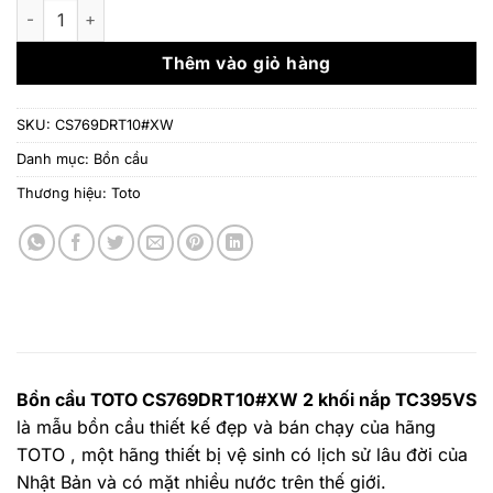
là:
tại
Bồn cầu TOTO CS769DRT10#XW 2 khối nắp TC395VS số lượn
8.424.000 ₫.
là:
6.318.
Thêm vào giỏ hàng
SKU:
CS769DRT10#XW
Danh mục:
Bồn cầu
Thương hiệu:
Toto
Bồn cầu TOTO CS769DRT10#XW 2 khối nắp TC395VS
là mẫu bồn cầu thiết kế đẹp và bán chạy của hãng
TOTO , một hãng thiết bị vệ sinh có lịch sử lâu đời của
Nhật Bản và có mặt nhiều nước trên thế giới.