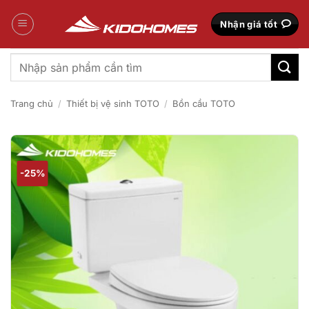
Bỏ
qua
Nhận giá tốt
nội
dung
Tìm
kiếm:
Trang chủ
/
Thiết bị vệ sinh TOTO
/
Bồn cầu TOTO
-25%