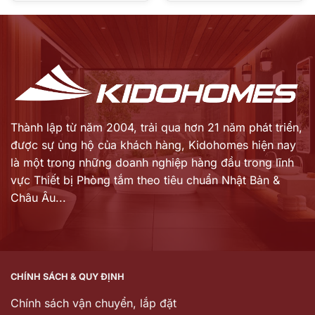
là:
là:
hiện
hiện
46.411.000 ₫.
44.359.000 ₫.
tại
tại
là:
là:
32.488.000 ₫.
31.051.000 ₫.
Thành lập từ năm 2004, trải qua hơn 21 năm phát triển,
được sự ủng hộ của khách hàng,
Kidohomes hiện nay
là một trong những doanh nghiệp hàng đầu trong lĩnh
vực Thiết bị Phòng tắm theo tiêu chuẩn Nhật Bản &
Châu Âu...
CHÍNH SÁCH & QUY ĐỊNH
Chính sách vận chuyển, lắp đặt