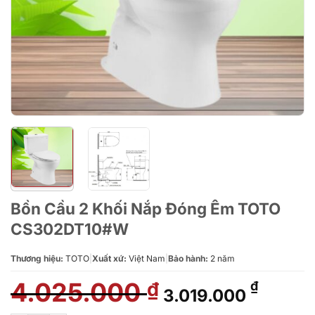
Bồn Cầu 2 Khối Nắp Đóng Êm TOTO
CS302DT10#W
Thương hiệu:
TOTO
|
Xuất xứ:
Việt Nam
|
Bảo hành:
2 năm
4.025.000
Giá
Giá
₫
₫
3.019.000
gốc
hiện