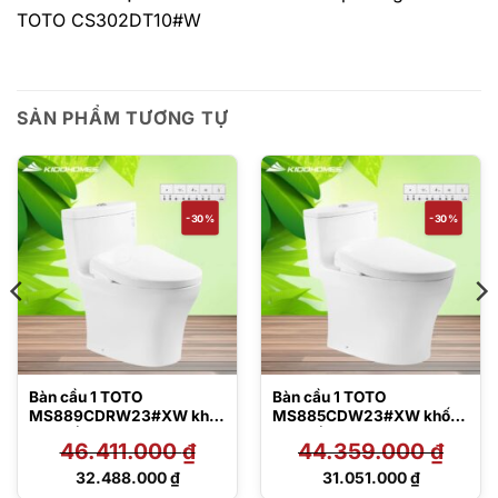
TOTO CS302DT10#W
SẢN PHẨM TƯƠNG TỰ
-30%
-30%
Bàn cầu 1 TOTO
Bàn cầu 1 TOTO
MS889CDRW23#XW khối
MS885CDW23#XW khối
kèm nắp rửa điện tử
kèm nắp rửa điện tử
46.411.000
₫
44.359.000
₫
TCF47360GAA
TCF47360GAA
Giá
Giá
32.488.000
₫
31.051.000
₫
gốc
gốc
Giá
Giá