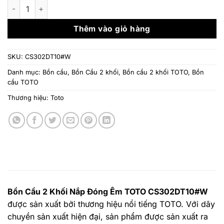
là:
tại
Bồn Cầu 2 Khối Nắp Đóng Êm TOTO CS302DT10#W số lượng
4.025.000 ₫.
là:
3.019.
Thêm vào giỏ hàng
SKU:
CS302DT10#W
Danh mục:
Bồn cầu
,
Bồn Cầu 2 khối
,
Bồn cầu 2 khối TOTO
,
Bồn
cầu TOTO
Thương hiệu:
Toto
Bồn Cầu 2 Khối Nắp Đóng Êm TOTO CS302DT10#W
được sản xuất bởi thương hiệu nổi tiếng TOTO. Với dây
chuyền sản xuất hiện đại, sản phẩm được sản xuất ra