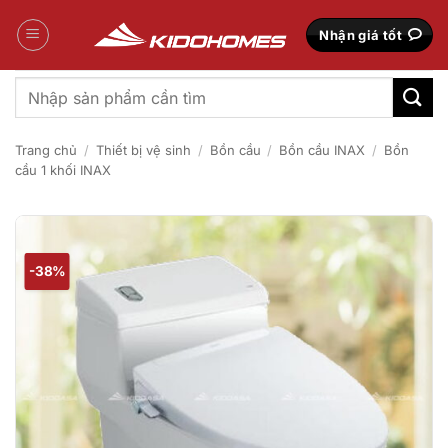
Bỏ
qua
Nhận giá tốt
nội
dung
Tìm
kiếm:
Trang chủ
/
Thiết bị vệ sinh
/
Bồn cầu
/
Bồn cầu INAX
/
Bồn
cầu 1 khối INAX
-38%