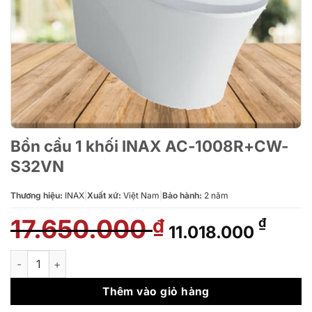
Bồn cầu 1 khối INAX AC-1008R+CW-
S32VN
Thương hiệu:
INAX
|
Xuất xứ:
Việt Nam
|
Bảo hành:
2 năm
17.650.000
Giá
Giá
₫
₫
11.018.000
gốc
hiện
là:
tại
Bồn cầu 1 khối INAX AC-1008R+CW-S32VN số lượng
17.650.000 ₫.
là:
11.01
Thêm vào giỏ hàng