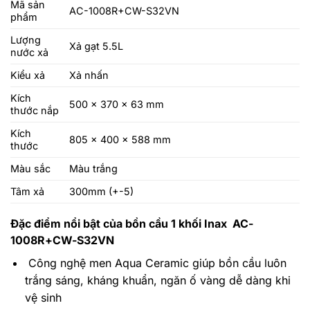
Mã sản
AC-1008R+CW-S32VN
phẩm
Lượng
Xả gạt 5.5L
nước xả
Kiểu xả
Xả nhấn
Kích
500 x 370 x 63 mm
thước nắp
Kích
805 x 400 x 588 mm
thước
Màu sắc
Màu trắng
Tâm xả
300mm (+-5)
Đặc điểm nổi bật của bồn cầu 1 khối Inax AC-
1008R+CW-S32VN
Công nghệ men Aqua Ceramic giúp bồn cầu luôn
trắng sáng, kháng khuẩn, ngăn ố vàng dễ dàng khi
vệ sinh