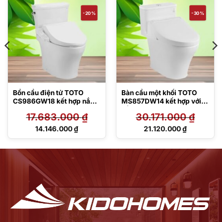
-20%
-30%
Bồn cầu điện tử TOTO
Bàn cầu một khối TOTO
CS986GW18 kết hợp nắp
MS857DW14 kết hợp với
rửa Washlet
nắp rửa điện tử Washlet
17.683.000
₫
30.171.000
₫
TCF23710AAA C2 Simple
C5 – TCF24410AAA
(220V)
Giá
Giá
14.146.000
₫
21.120.000
₫
gốc
gốc
Giá
Giá
là:
là:
hiện
hiện
17.683.000 ₫.
30.171.000 ₫.
tại
tại
là:
là:
14.146.000 ₫.
21.120.000 ₫.