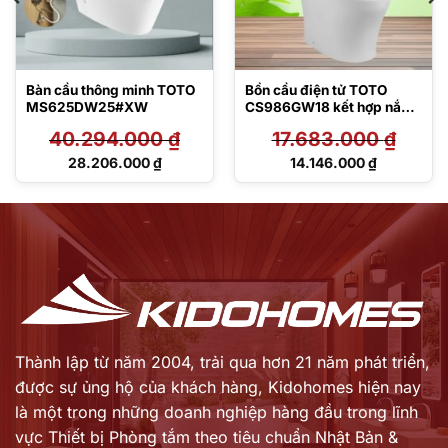
Bàn cầu thông minh TOTO
Bồn cầu điện tử TOTO
MS625DW25#XW
CS986GW18 kết hợp nắp
rửa Washlet
40.294.000
₫
17.683.000
₫
TCF23710AAA C2 Simple
Giá
Giá
28.206.000
₫
14.146.000
₫
gốc
gốc
Giá
Giá
là:
là:
hiện
hiện
40.294.000 ₫.
17.683.000 ₫.
tại
tại
là:
là:
28.206.000 ₫.
14.146.000 ₫.
Thành lập từ năm 2004, trải qua hơn 21 năm phát triển,
được sự ủng hộ của khách hàng,
Kidohomes hiện nay
là một trong những doanh nghiệp hàng đầu trong lĩnh
vực Thiết bị Phòng tắm theo tiêu chuẩn Nhật Bản &