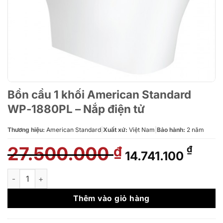
Bồn cầu 1 khối American Standard
WP-1880PL – Nắp điện tử
Thương hiệu:
American Standard
|
Xuất xứ:
Việt Nam
|
Bảo hành:
2 năm
27.500.000
Giá
Giá
₫
₫
14.741.100
gốc
hiện
là:
tại
Bồn cầu 1 khối American Standard WP-1880PL - Nắp điện tử số
27.500.000 ₫.
là:
14.74
Thêm vào giỏ hàng