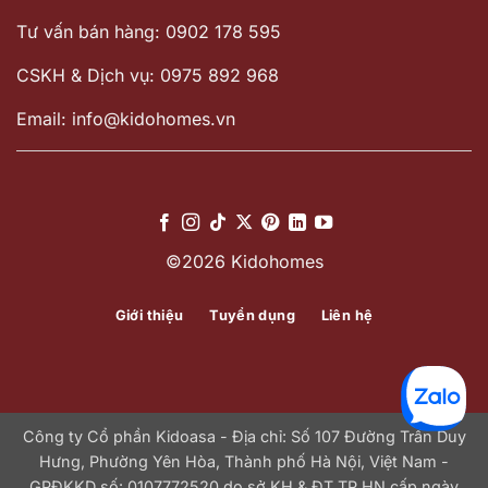
Tư vấn bán hàng: 0902 178 595
CSKH & Dịch vụ: 0975 892 968
Email: info@kidohomes.vn
©2026 Kidohomes
Giới thiệu
Tuyển dụng
Liên hệ
Công ty Cổ phần Kidoasa - Địa chỉ: Số 107 Đường Trần Duy
Hưng, Phường Yên Hòa, Thành phố Hà Nội, Việt Nam -
GPĐKKD số: 0107772520 do sở KH & ĐT TP.HN cấp ngày