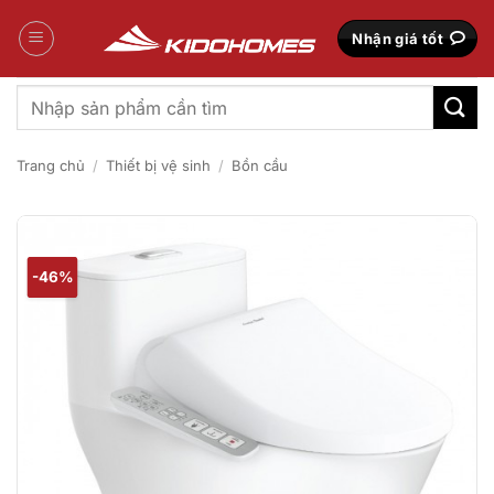
Bỏ
qua
Nhận giá tốt
nội
dung
Tìm
kiếm:
Trang chủ
/
Thiết bị vệ sinh
/
Bồn cầu
-46%