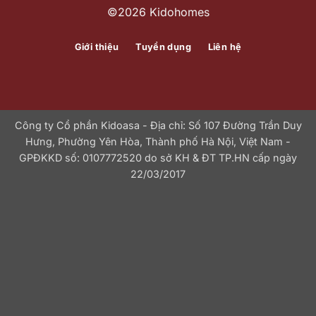
©2026 Kidohomes
Giới thiệu
Tuyển dụng
Liên hệ
Công ty Cổ phần Kidoasa - Địa chỉ: Số 107 Đường Trần Duy
Hưng, Phường Yên Hòa, Thành phố Hà Nội, Việt Nam -
GPĐKKD số: 0107772520 do sở KH & ĐT TP.HN cấp ngày
22/03/2017