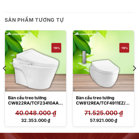
SẢN PHẨM TƯƠNG TỰ
-19%
-19%
Bàn cầu treo tường
Bàn cầu treo tường
CW822RA/TCF23410AAA
CW812REA/TCF4911EZ/W
/WH172A/MB170P#SS
H172AAT/TCA464/MB174
40.048.000
₫
71.525.000
₫
P#SS
Giá
Giá
32.353.000
₫
57.921.000
₫
gốc
gốc
Giá
Giá
là:
là:
hiện
hiện
40.048.000 ₫.
71.525.000 ₫.
tại
tại