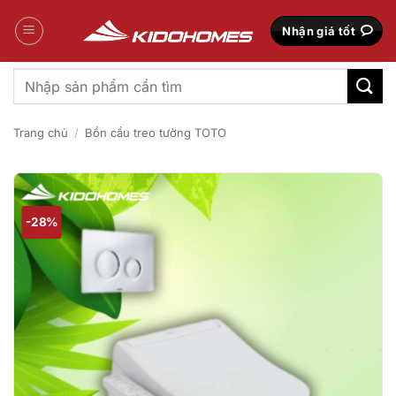
Bỏ
qua
Nhận giá tốt
nội
dung
Tìm
kiếm:
Trang chủ
/
Bồn cầu treo tường TOTO
-28%