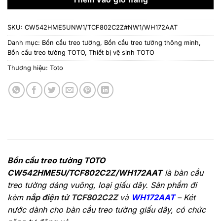
SKU:
CW542HME5UNW1/TCF802C2Z#NW1/WH172AAT
Danh mục:
Bồn cầu treo tường
,
Bồn cầu treo tường thông minh
,
Bồn cầu treo tường TOTO
,
Thiết bị vệ sinh TOTO
Thương hiệu:
Toto
Bồn cầu treo tường TOTO
CW542HME5U/TCF802C2Z/WH172AAT
là bàn cầu
treo tường dáng vuông, loại giấu dây. Sản phẩm đi
kèm
nắp điện tử TCF802C2Z
và
WH172AAT
–
Két
nước dành cho bàn cầu treo tường giấu dây, có chức