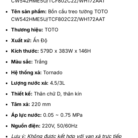
CW542HME5U/TCF802C2Z/WH172AAT
Tên sản phẩm:
Bồn cầu treo tường TOTO
CW542HME5U/TCF802C2Z/WH172AAT
Thương hiệu:
TOTO
Xuất xứ:
Ấn Độ
Kích thước:
579D x 383W x 146H
Màu sắc:
Trắng
Hệ thống xả:
Tornado
Lượng nước xả:
4.5/3L
Thiết kế:
Thân chữ D, thân kín
Tâm xả:
220 mm
Áp lực nước:
0.05 ~ 0.75 MPa
Nguồn điện:
220V, 50/60Hz
Lưu ý: Không được kết hợp với van xả trực tiếp