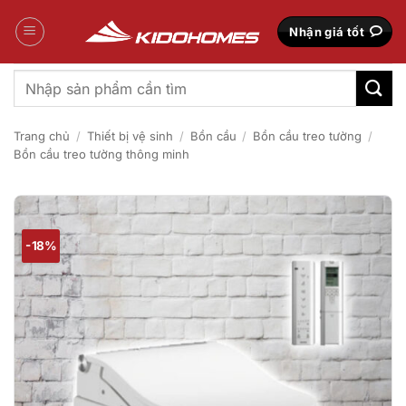
Bỏ
qua
Nhận giá tốt
nội
dung
Tìm
kiếm:
Trang chủ
/
Thiết bị vệ sinh
/
Bồn cầu
/
Bồn cầu treo tường
/
Bồn cầu treo tường thông minh
-18%