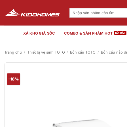
Bỏ
qua
Tìm
kiếm:
nội
dung
XẢ KHO GIÁ SỐC
COMBO & SẢN PHẨM HOT
Trang chủ
/
Thiết bị vệ sinh TOTO
/
Bồn cầu TOTO
/
Bồn cầu nắp đ
-18%