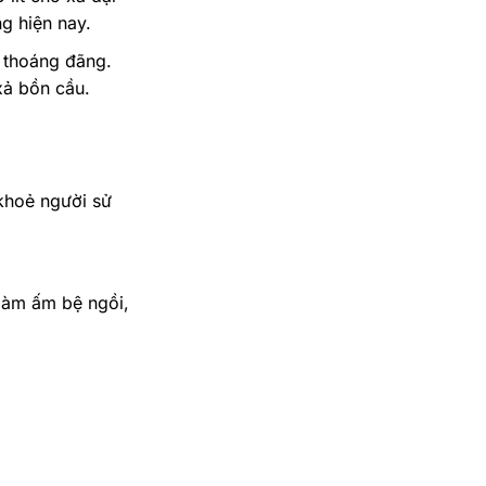
ng hiện nay.
n thoáng đãng.
xả bồn cầu.
khoẻ người sử
 làm ấm bệ ngồi,