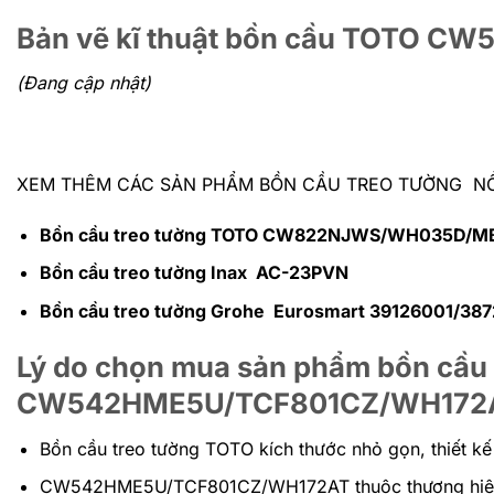
Bản vẽ kĩ thuật bồn cầu TOTO 
(Đang cập nhật)
XEM THÊM CÁC SẢN PHẨM BỒN CẦU TREO TƯỜNG NỔI
Bồn cầu treo tường TOTO CW822NJWS/WH035D/
Bồn cầu treo tường Inax AC-23PVN
Bồn cầu treo tường Grohe Eurosmart 39126001/38
Lý do chọn mua sản phẩm bồn cầu
CW542HME5U/TCF801CZ/WH172
Bồn cầu treo tường TOTO kích thước nhỏ gọn, thiết kế
CW542HME5U/TCF801CZ/WH172AT thuộc thương hiệu thi