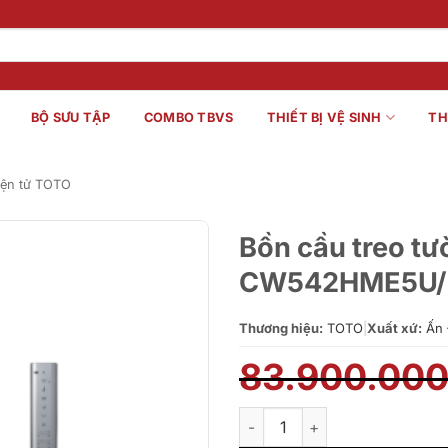
BỘ SƯU TẬP
COMBO TBVS
THIẾT BỊ VỆ SINH
TH
iện tử TOTO
Bồn cầu treo t
CW542HME5U/
Thương hiệu:
TOTO
|
Xuất xứ:
Ấn 
83.900.00
Bồn cầu treo tường TOTO 