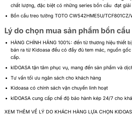
chất lượng, đặc biệt có những series bồn cầu đạt giải
Bồn cầu treo tường TOTO CW542HME5U/TCF801CZ/WH
Lý do chọn mua sản phẩm bồn cầu 
HÀNG CHÍNH HÃNG 100%: đến
từ thương hiệu thiết b
bán ra từ Kidoasa đều có đầy đủ tem mác, nguồn gốc 
cấp.
kIDOASA tận tâm phục vụ, mang đến sản phẩm và dịch
Tư vấn tối ưu ngân sách cho khách hàng
Kidoasa có chính sách vận chuyển linh hoạt
kIDOASA cung cấp chế độ bảo hành kép 24/7 cho kh
XEM THÊM VỀ LÝ DO KHÁCH HÀNG LỰA CHỌN KIDOA