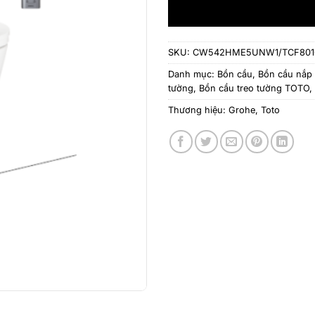
SKU:
CW542HME5UNW1/TCF801
Danh mục:
Bồn cầu
,
Bồn cầu nắp 
tường
,
Bồn cầu treo tường TOTO
,
Thương hiệu:
Grohe
,
Toto