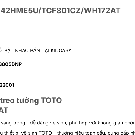
CW542HME5U/TCF801CZ/WH172AT
 BẬT KHÁC BÁN TẠI KIDOASA
MB005DNP
722001
 treo tường TOTO
AT
 sang trọng, dễ dàng vệ sinh, phù hợp với không gian phòn
ết bị vệ sinh TOTO – thương hiệu toàn cầu, cung cấp n