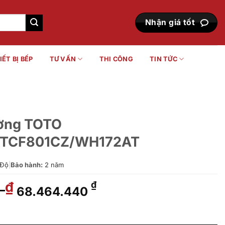
Nhận giá tốt
IẾT BỊ BẾP
TƯ VẤN
THI CÔNG
TIN TỨC
ường TOTO
TCF801CZ/WH172AT
Độ
|
Bảo hành:
2 năm
0
Giá
Giá
₫
₫
68.464.440
gốc
hiện
là:
tại
CW542HME5U/TCF801CZ/WH172AT số lượng
83.900.000 ₫.
là: