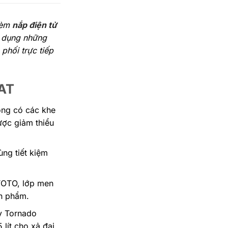
 kèm
nắp điện tử
g dụng những
phối trực tiếp
AT
ông có các khe
ược giảm thiểu
ng tiết kiệm
TOTO, lớp men
ản phẩm.
y Tornado
lít cho xả đại