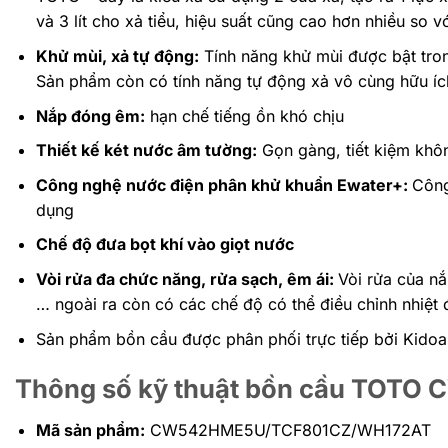
và 3 lít cho xả tiểu, hiệu suất cũng cao hơn nhiều so 
Khử mùi, xả tự động:
Tính năng khử mùi được bật tron
Sản phẩm còn có tính năng tự động xả vô cùng hữu ích
Nắp đóng êm:
hạn chế tiếng ồn khó chịu
Thiết kế két nước âm tường:
Gọn gàng, tiết kiệm khôn
Công nghệ nước điện phân khử khuẩn Ewater+:
Công
dụng
Chế độ đưa bọt khí vào giọt nước
Vòi rửa đa chức năng, rửa sạch, êm ái:
Vòi rửa của nắ
… ngoài ra còn có các chế độ có thể điều chỉnh nhiệt
Sản phẩm bồn cầu được phân phối trực tiếp bởi Kidoas
Thông số kỹ thuật bồn cầu TO
Mã sản phẩm:
CW542HME5U/TCF801CZ/WH172AT