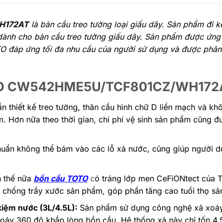
WH172AT
là bàn cầu treo tường loại giấu dây. Sản phẩm đi
dành cho bàn cầu treo tường giấu dây. Sản phẩm được ứn
TOTO đáp ứng tối đa nhu cầu của người sử dụng và được phân 
TOTO CW542HME5U/TCF801CZ/WH172
n thiết kế treo tường, thân cầu hình chữ D liền mạch và kh
m. Hơn nữa theo thời gian, chi phí vệ sinh sản phẩm cũng đ
huẩn không thể bám vào các lỗ xả nước, cũng giúp người dù
 thế nữa
bồn cầu
TOTO
c
ó tráng lớp men CeFiONtect của 
 chống trầy xước sản phẩm, góp phần tăng cao tuổi thọ s
kiệm nước (3L/4.5L):
Sản phẩm sử dụng công nghệ xả xoá
xoáy 360 độ khắp lòng bồn cầu. Hệ thống xả này chỉ tốn 4.5 