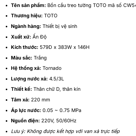
Tên sản phẩm:
Bồn cầu treo tường TOTO mã số C
Thương hiệu:
TOTO
Ngành hàng:
Thiết bị vệ sinh
Xuất xứ:
Ấn Độ
Kích thước:
579D x 383W x 146H
Màu sắc:
Trắng
Hệ thống xả:
Tornado
Lượng nước xả:
4.5/3L
Thiết kế:
Thân chữ D, thân kín
Tâm xả:
220 mm
Áp lực nước:
0.05 ~ 0.75 MPa
Nguồn điện:
220V, 50/60Hz
Lưu ý: Không được kết hợp với van xả trực tiếp