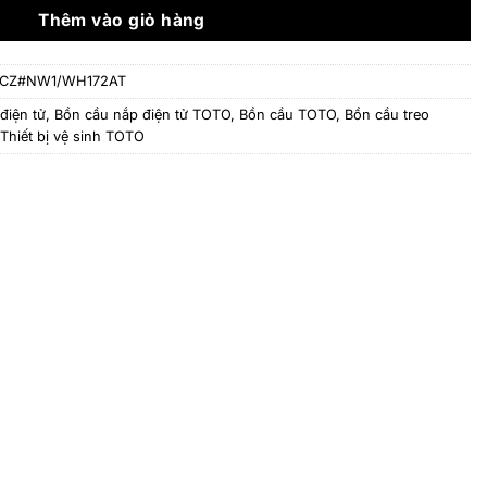
68.464.440 ₫.
Thêm vào giỏ hàng
CZ#NW1/WH172AT
điện tử
,
Bồn cầu nắp điện tử TOTO
,
Bồn cầu TOTO
,
Bồn cầu treo
Thiết bị vệ sinh TOTO