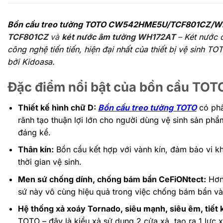
Bồn cầu treo tường TOTO CW542HME5U/TCF801CZ/
TCF801CZ
và
két nước âm tường
WH172AT
–
Két nước 
công nghệ tiến tiến, hiện đại nhất của thiết bị vệ sinh 
bởi Kidoasa.
Đặc điểm nổi bật của bồn cầu 
Thiết kế hình chữ D:
Bồn cầu treo tường TOTO
có phầ
rãnh tạo thuận lợi lớn cho người dùng vệ sinh sản phẩ
đáng kể.
Thân kín:
Bồn cầu kết hợp với vành kín, đảm bảo vi k
thời gian vệ sinh.
Men sứ chống dính, chống bám bẩn CeFiONtect:
Hơn
sứ này vô cùng hiệu quả trong việc chống bám bẩn và
Hệ thống xả xoáy Tornado, siêu mạnh, siêu êm, tiết 
TOTO – đây là kiểu xả sử dụng 2 cửa xả, tạo ra 1 lực 