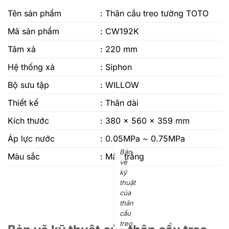
Tên sản phẩm
: Thân cầu treo tường TOTO
Mã sản phẩm
: CW192K
Tâm xả
: 220 mm
Hệ thống xả
: Siphon
Bộ sưu tập
: WILLOW
Thiết kế
: Thân dài
Kích thước
: 380 x 560 x 359 mm
Áp lực nước
: 0.05MPa ~ 0.75MPa
Bản
Màu sắc
: Màu trắng
vẽ
kỹ
thuật
của
thân
cầu
treo