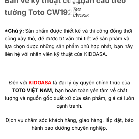
Bản vẽ kỹ thuật của thân cầu treo
tường
Toto
tường Toto CW192K
CW192K
*Chú ý:
Sản phẩm được thiết kế và thi công đồng thời
cùng xây thô, để được tư vấn chi tiết về sản phẩm và
lựa chọn được những sản phẩm phù hợp nhất, bạn hãy
liên hệ với nhân viên kỹ thuật của KIDOASA.
Đến với
KIDOASA
là đại lý ủy quyền chính thức của
TOTO VIỆT NAM,
bạn hoàn toàn yên tâm về chất
lượng và nguồn gốc xuất xứ của sản phẩm, giá cả luôn
cạnh tranh.
Dịch vụ chăm sóc khách hàng, giao hàng, lắp đặt, bảo
hành bảo dưỡng chuyên nghiệp.