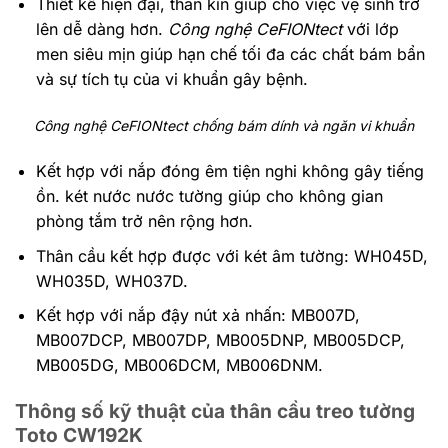
Thiết kế hiện đại, thân kín giúp cho việc vệ sinh trở
lên dễ dàng hơn.
Công nghệ CeFIONtect
với lớp
men siêu mịn giúp hạn chế tối đa các chất bám bẩn
và sự tích tụ của vi khuẩn gây bệnh.
Công nghệ CeFIONtect chống bám dính và ngăn vi khuẩn
Kết hợp với nắp đóng êm tiện nghi không gây tiếng
ồn. két nước nước tường giúp cho không gian
phòng tắm trở nên rộng hơn.
Thân cầu kết hợp được với két âm tường:
WH045D,
WH035D, WH037D.
Kết hợp với nắp đậy nút xả nhấn:
MB007D,
MB007DCP, MB007DP, MB005DNP, MB005DCP,
MB005DG, MB006DCM, MB006DNM.
Thông số kỹ thuật của thân cầu treo tường
Toto CW192K