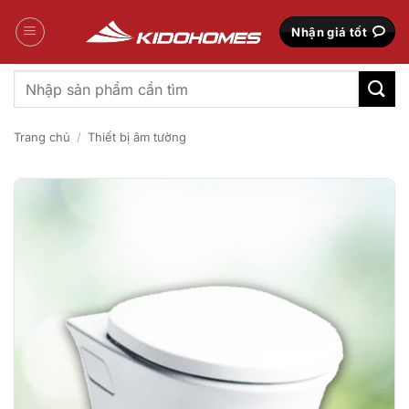
Bỏ
qua
Nhận giá tốt
nội
dung
Tìm
kiếm:
Trang chủ
/
Thiết bị âm tường