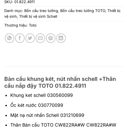
SKU:
01.822.4911
Danh mục:
Bồn cầu treo tường
,
Bồn cầu treo tường TOTO
,
Thiết bị
vệ sinh
,
Thiết bị vệ sinh Schell
Thương hiệu:
Toto
Bàn cầu khung két, nút nhấn schell +Thân
cầu nắp đậy TOTO 01.822.4911
Khung ket schell 030560099
Ốc két nước 030770099
Mặt nạ nút nhấn Schell 031210699
Thân Bàn cầu TOTO CW822RA#W CW822RA#W