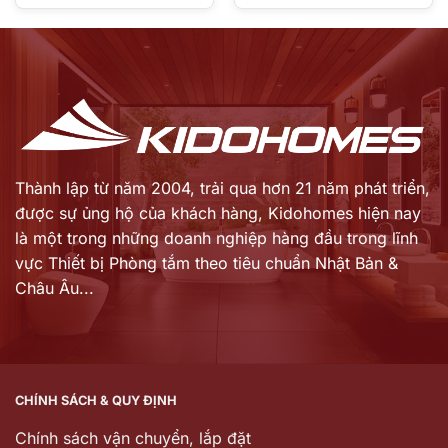
gốc
gốc
Giá
Giá
là:
là:
hiện
hiện
71.879.000 ₫.
115.884.000 ₫.
tại
tại
là:
là:
57.497.000 ₫.
93.634.000 ₫.
Thành lập từ năm 2004, trải qua hơn 21 năm phát triển,
được sự ủng hộ của khách hàng,
Kidohomes hiện nay
là một trong những doanh nghiệp hàng đầu trong lĩnh
vực Thiết bị Phòng tắm theo tiêu chuẩn Nhật Bản &
Châu Âu...
CHÍNH SÁCH & QUY ĐỊNH
Chính sách vận chuyển, lắp đặt