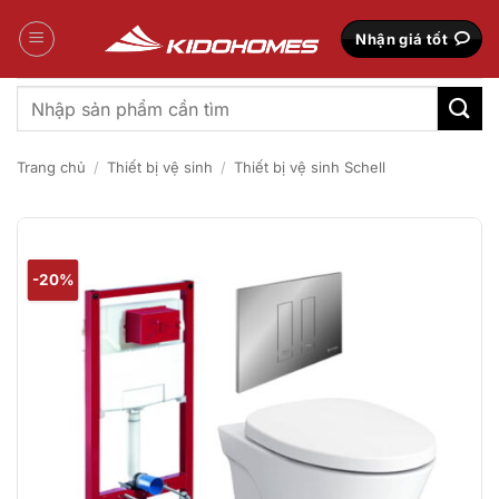
Bỏ
qua
Nhận giá tốt
nội
dung
Tìm
kiếm:
Trang chủ
/
Thiết bị vệ sinh
/
Thiết bị vệ sinh Schell
-20%