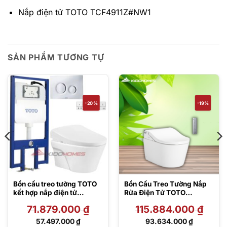
Nắp điện tử TOTO TCF4911Z#NW1
SẢN PHẨM TƯƠNG TỰ
-20%
-19%
Bồn cầu treo tường TOTO
Bồn Cầu Treo Tường Nắp
kết hợp nắp điện tử
Rửa Điện Tử TOTO
CW822REA/WH172AAT/T
CW542HME5UNW1/TCF8
71.879.000
₫
115.884.000
₫
CA464/TCF47360GAA/M
02C2Z/WH172AAT/MB175
B174P#SS
M
Giá
Giá
57.497.000
₫
93.634.000
₫