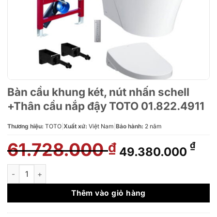
Bàn cầu khung két, nút nhấn schell
+Thân cầu nắp đậy TOTO 01.822.4911
Thương hiệu:
TOTO
|
Xuất xứ:
Việt Nam
|
Bảo hành:
2 năm
61.728.000
Giá
Giá
₫
₫
49.380.000
gốc
hiệ
là:
tại
Bàn cầu khung két, nút nhấn schell +Thân cầu nắp đậy TOTO 0
61.728.000 ₫.
là:
49.
Thêm vào giỏ hàng