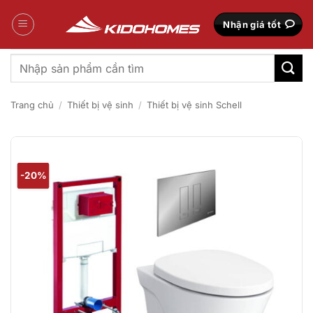
Bỏ
qua
Nhận giá tốt
nội
dung
Tìm
kiếm:
Trang chủ
/
Thiết bị vệ sinh
/
Thiết bị vệ sinh Schell
-20%