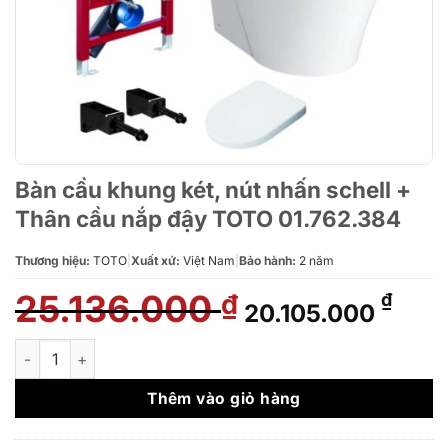
Bàn cầu khung két, nút nhấn schell +
Thân cầu nắp đậy TOTO 01.762.384
Thương hiệu:
TOTO
|
Xuất xứ:
Việt Nam
|
Bảo hành:
2 năm
25.136.000
Giá
Giá
₫
₫
20.105.000
gốc
hiện
là:
tại
Bàn cầu khung két, nút nhấn schell + Thân cầu nắp đậy TOTO 
25.136.000 ₫.
là:
20.1
Thêm vào giỏ hàng