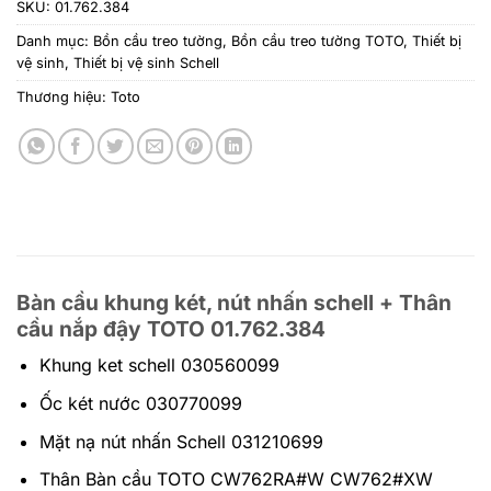
SKU:
01.762.384
Danh mục:
Bồn cầu treo tường
,
Bồn cầu treo tường TOTO
,
Thiết bị
vệ sinh
,
Thiết bị vệ sinh Schell
Thương hiệu:
Toto
Bàn cầu khung két, nút nhấn schell + Thân
cầu nắp đậy TOTO 01.762.384
Khung ket schell 030560099
Ốc két nước 030770099
Mặt nạ nút nhấn Schell 031210699
Thân Bàn cầu TOTO CW762RA#W CW762#XW