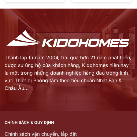
gốc
gốc
Giá
Giá
là:
là:
hiện
hiện
115.884.000 ₫.
40.908.000 ₫.
tại
tại
là:
là:
93.634.000 ₫.
33.071.000 ₫.
Thành lập từ năm 2004, trải qua hơn 21 năm phát triển,
được sự ủng hộ của khách hàng,
Kidohomes hiện nay
là một trong những doanh nghiệp hàng đầu trong lĩnh
vực Thiết bị Phòng tắm theo tiêu chuẩn Nhật Bản &
Châu Âu...
CHÍNH SÁCH & QUY ĐỊNH
Chính sách vận chuyển, lắp đặt