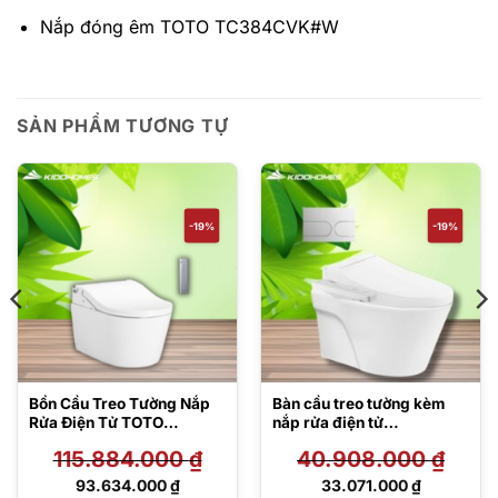
Nắp đóng êm TOTO TC384CVK#W
SẢN PHẨM TƯƠNG TỰ
-19%
-19%
Bồn Cầu Treo Tường Nắp
Bàn cầu treo tường kèm
Rửa Điện Tử TOTO
nắp rửa điện tử
CW542HME5UNW1/TCF8
CW822REA#W/TCF2346
115.884.000
₫
40.908.000
₫
02C2Z/WH172AAT/MB175
0AAA#NW1/WH172AT
M
/TCA465/MB175M#SS
Giá
Giá
93.634.000
₫
33.071.000
₫