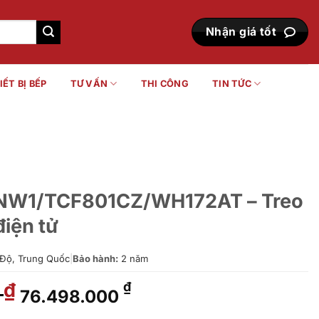
Nhận giá tốt
IẾT BỊ BẾP
TƯ VẤN
THI CÔNG
TIN TỨC
1/TCF801CZ/WH172AT – Treo
điện tử
Độ, Trung Quốc
|
Bảo hành:
2 năm
0
Giá
Giá
₫
₫
76.498.000
gốc
hiện