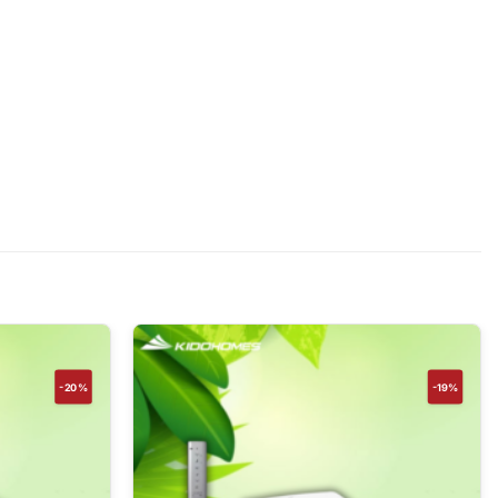
-20%
-19%