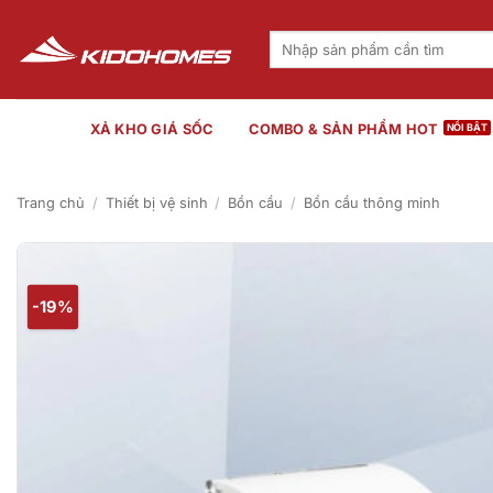
Bỏ
qua
Tìm
kiếm:
nội
dung
XẢ KHO GIÁ SỐC
COMBO & SẢN PHẨM HOT
Trang chủ
/
Thiết bị vệ sinh
/
Bồn cầu
/
Bồn cầu thông minh
-19%