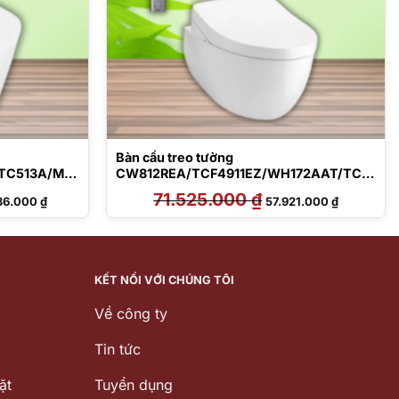
Bàn cầu treo tường
TC513A/MB1
CW812REA/TCF4911EZ/WH172AAT/TCA
464/MB174P#SS
Giá
71.525.000
₫
Giá
Giá
36.000
₫
57.921.000
₫
hiện
gốc
hiện
tại
là:
tại
6.000 ₫.
là:
71.525.000 ₫.
là:
39.436.000 ₫.
57.921.000
KẾT NỐI VỚI CHÚNG TÔI
Về công ty
Tin tức
ặt
Tuyển dụng