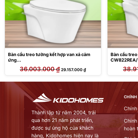
Bàn cầu treo tường kết hợp van xả cảm
Bàn cầu treo
ứng
CW822REA/
CW822RFVA1/TREF35L2A/WH005A/TC
CA465/MB1
36.003.000
₫
Giá
Giá
38.9
29.157.000
₫
600VS
gốc
hiện
là:
tại
36.003.000 ₫.
là:
000 ₫.
29.157.000 ₫.
CHÍNH
Chính
Thành lập từ năm 2004, trải
qua hơn 21 năm phát triển,
Chính 
được sự ủng hộ của khách
hoàn t
hàng,
Kidohomes hiện nay là