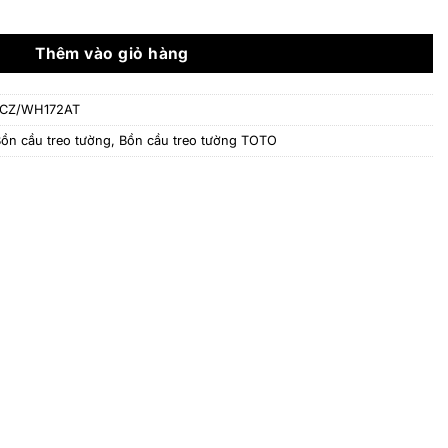
là:
tại
1/TCF801CZ/WH172AT - Treo tường, nắp rửa điện tử số lượ
94.676.000 ₫.
là:
76.498.000 ₫.
Thêm vào giỏ hàng
CZ/WH172AT
ồn cầu treo tường
,
Bồn cầu treo tường TOTO