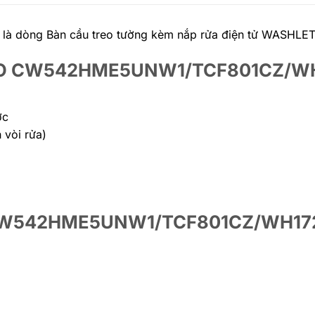
òng Bàn cầu treo tường kèm nắp rửa điện tử WASHLET 
 TOTO CW542HME5UNW1/TCF801CZ/W
ớc
 vòi rửa)
TO CW542HME5UNW1/TCF801CZ/WH17