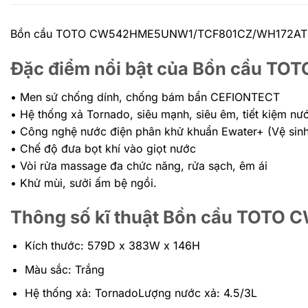
Bồn cầu TOTO CW542HME5UNW1/TCF801CZ/WH172AT là d
Đặc điểm nổi bật của Bồn cầu
• Men sứ chống dính, chống bám bẩn CEFIONTECT
• Hệ thống xả Tornado, siêu mạnh, siêu êm, tiết kiệm nư
• Công nghệ nước điện phân khử khuẩn Ewater+ (Vệ sinh
• Chế độ đưa bọt khí vào giọt nước
• Vòi rửa massage đa chức năng, rửa sạch, êm ái
• Khử mùi, sưởi ấm bệ ngồi.
Thông số kĩ thuật Bồn cầu TO
Kích thước: 579D x 383W x 146H
Màu sắc: Trắng
Hệ thống xả: TornadoLượng nước xả: 4.5/3L