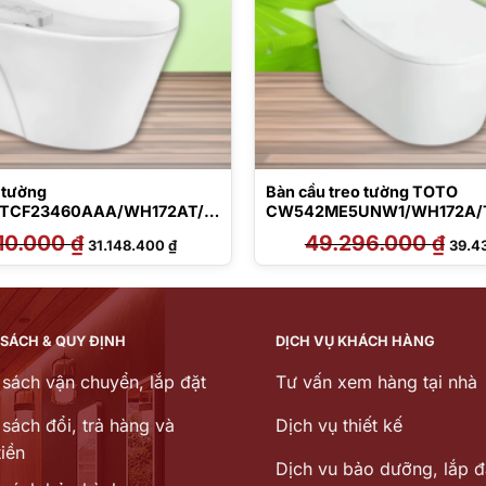
 tường
Bàn cầu treo tường TOTO
TCF23460AAA/WH172AT/T
CW542ME5UNW1/WH172A/
70P#SS
75M#SS
10.000
₫
Giá
Giá
49.296.000
₫
Giá
31.148.400
₫
39.4
gốc
hiện
gốc
là:
tại
là:
38.910.000 ₫.
là:
49.29
31.148.400 ₫.
 SÁCH & QUY ĐỊNH
DỊCH VỤ KHÁCH HÀNG
 sách vận chuyển, lắp đặt
Tư vấn xem hàng tại nhà
sách đổi, trả hàng và
Dịch vụ thiết kế
iền
Dịch vu bảo dưỡng, lắp đ