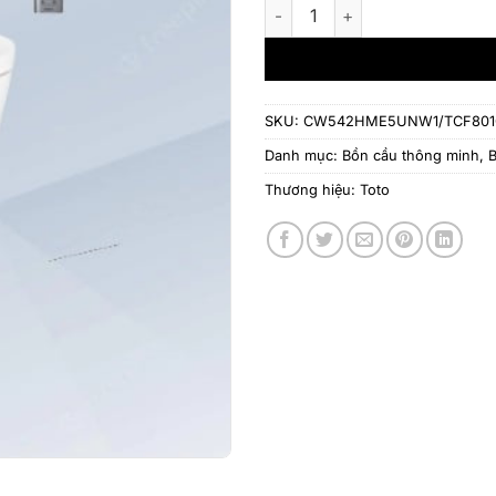
Bồn cầu TOTO CW542HME5UNW
SKU:
CW542HME5UNW1/TCF801
Danh mục:
Bồn cầu thông minh
,
B
Thương hiệu:
Toto