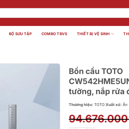
BỘ SƯU TẬP
COMBO TBVS
THIẾT BỊ VỆ SINH
TH
Bồn cầu TOTO
CW542HME5UNW
tường, nắp rửa 
Thương hiệu:
TOTO
|
Xuất xứ:
Ấn 
94.676.00