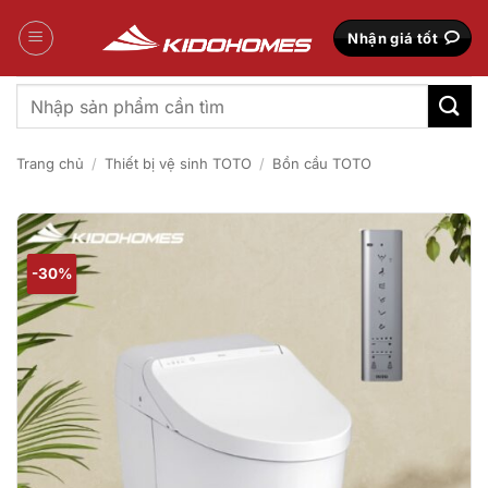
Bỏ
qua
Nhận giá tốt
nội
dung
Tìm
kiếm:
Trang chủ
/
Thiết bị vệ sinh TOTO
/
Bồn cầu TOTO
-30%