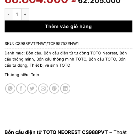
62.205.000
gốc
hi
là:
tại
Bàn cầu thông minh TOTO NEOREST DH CS988PVT#NW1/TCF9
88.864.000 ₫.
là:
62
Thêm vào giỏ hàng
SKU:
CS988PVT#NW1/TCF9575Z#NW1
Danh mục:
Bồn cầu
,
Bồn cầu điện tử tự động TOTO Neorest
,
Bồn
cầu thông minh
,
Bồn cầu thông minh TOTO
,
Bồn cầu TOTO
,
Bồn
cầu tự động
,
Thiết bị vệ sinh TOTO
Thương hiệu:
Toto
Bồn cầu điện tử TOTO NEOREST CS988PVT
– Thoát