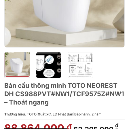
Bàn cầu thông minh TOTO NEOREST
DH CS988PVT#NW1/TCF9575Z#NW1
– Thoát ngang
Thương hiệu:
TOTO
|
Xuất xứ:
LD Nhật Bản
|
Bảo hành:
2 năm
88.864.000
Giá
Gi
₫
₫