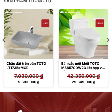
SẢN PHẨM TƯƠNG TỰ
-19%
-30%
Chậu đặt trên bàn TOTO
Bàn cầu một khối TOTO
LT1735#MGR
MS857CDW23 kết hợp với
nắp rửa điện tử Washlet S7
7.030.000
₫
42.356.000
₫
– TCF47360GAA
Giá
Giá
5.683.000
₫
29.649.000
₫
gốc
gốc
Giá
Giá
là:
là:
hiện
hiện
7.030.000 ₫.
42.356.000 ₫.
tại
tại
là:
là:
5.683.000 ₫.
29.649.000 ₫.