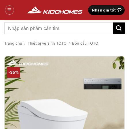
Bỏ
qua
Nhận giá tốt
nội
dung
Tìm
kiếm:
Trang chủ
/
Thiết bị vệ sinh TOTO
/
Bồn cầu TOTO
-35%