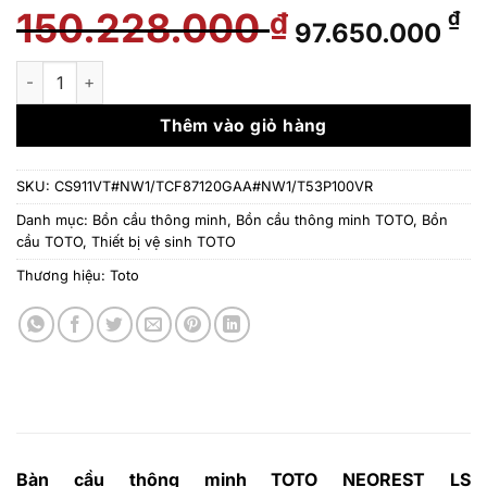
150.228.000
Giá
Gi
₫
₫
97.650.000
gốc
hi
là:
tạ
Bàn cầu thông minh TOTO NEOREST LS CS911VT#NW1/TCF8
150.228.000 ₫.
là
97
Thêm vào giỏ hàng
SKU:
CS911VT#NW1/TCF87120GAA#NW1/T53P100VR
Danh mục:
Bồn cầu thông minh
,
Bồn cầu thông minh TOTO
,
Bồn
cầu TOTO
,
Thiết bị vệ sinh TOTO
Thương hiệu:
Toto
Bàn cầu thông minh TOTO NEOREST LS