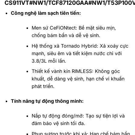
CS911VT#NW1/TCF87120GAA#NW1/T53P100
Công nghệ làm sạch tiên tiến:
Men sứ CeFiONtect: Bề mặt siêu mịn,
chống bám bẩn và dễ vệ sinh.
Hệ thống xả Tornado Hybrid: Xả xoáy cực
mạnh, siêu êm và tiết kiệm nước chỉ với
3.8/3L mỗi lần.
Thiết kế vành kín RIMLESS: Không góc
khuất, dễ dàng vệ sinh, hạn chế vi khuẩn
phát triển.
Tính năng tự động thông minh:
Nắp tự động đóng/mở: Tạo sự tiện lợi và
đảm bảo vệ sinh tối đa.
Phun sương trước khi xả: Hạn chế bám bẩn