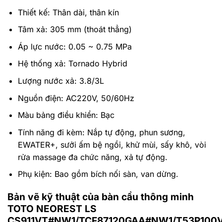
Thiết kế: Thân dài, thân kín
Tâm xả: 305 mm (thoát thẳng)
Áp lực nước: 0.05 ~ 0.75 MPa
Hệ thống xả: Tornado Hybrid
Lượng nước xả: 3.8/3L
Nguồn điện: AC220V, 50/60Hz
Màu bảng điều khiển: Bạc
Tính năng đi kèm: Nắp tự động, phun sương,
EWATER+, sưởi ấm bệ ngồi, khử mùi, sấy khô, vòi
rửa massage đa chức năng, xả tự động.
Phụ kiện: Bao gồm bích nối sàn, van dừng.
Bản vẽ kỹ thuật của bàn cầu thông minh
TOTO NEOREST LS
CS911VT#NW1/TCF87120GAA#NW1/T53P100