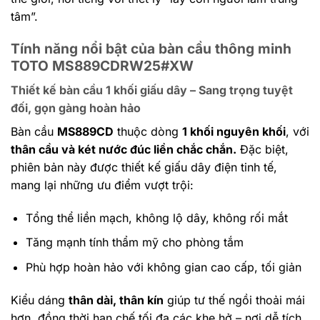
tâm”.
Tính năng nổi bật của bàn cầu thông minh
TOTO MS889CDRW25#XW
Thiết kế bàn cầu 1 khối giấu dây – Sang trọng tuyệt
đối, gọn gàng hoàn hảo
Bàn cầu
MS889CD
thuộc dòng
1 khối nguyên khối
, với
thân cầu và két nước đúc liền chắc chắn.
Đặc biệt,
phiên bản này được thiết kế giấu dây điện tinh tế,
mang lại những ưu điểm vượt trội:
Tổng thể liền mạch, không lộ dây, không rối mắt
Tăng mạnh tính thẩm mỹ cho phòng tắm
Phù hợp hoàn hảo với không gian cao cấp, tối giản
Kiểu dáng
thân dài, thân kín
giúp tư thế ngồi thoải mái
hơn, đồng thời hạn chế tối đa các khe hở – nơi dễ tích