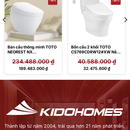
-19%
-20%
Bàn cầu thông minh TOTO
Bồn cầu 2 khối TOTO
NEOREST NX
CS769CDRW12#XW Nắp
CS902VT#NW1/T53P100
rửa điện tử Washlet
234.488.000
₫
40.588.000
₫
VR
Giá
Giá
189.483.000
₫
32.475.600
₫
gốc
gốc
Giá
Giá
là:
là:
hiện
hiện
234.488.000 ₫.
40.588.000 ₫.
tại
tại
là:
là:
189.483.000 ₫.
32.475.600 ₫.
Thành lập từ năm 2004, trải qua hơn 21 năm phát triển,