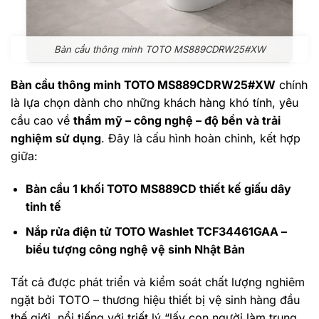
Bàn cầu thông minh TOTO MS889CDRW25#XW
Bàn cầu thông minh TOTO MS889CDRW25#XW
chính
là lựa chọn dành cho những khách hàng khó tính, yêu
cầu cao về
thẩm mỹ – công nghệ – độ bền và trải
nghiệm sử dụng
. Đây là cấu hình hoàn chỉnh, kết hợp
giữa:
Bàn cầu 1 khối TOTO MS889CD thiết kế giấu dây
tinh tế
Nắp rửa điện tử TOTO Washlet TCF34461GAA –
biểu tượng công nghệ vệ sinh Nhật Bản
Tất cả được phát triển và kiểm soát chất lượng nghiêm
ngặt bởi TOTO – thương hiệu thiết bị vệ sinh hàng đầu
thế giới, nổi tiếng với triết lý “lấy con người làm trung