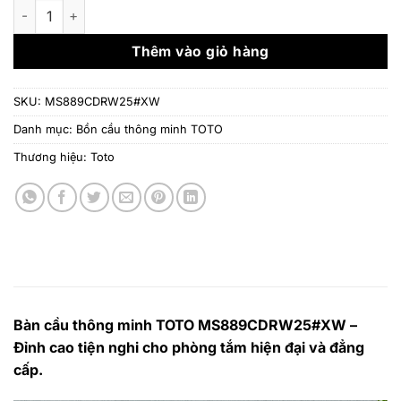
là:
tại
Bàn cầu thông minh TOTO MS889CDRW25#XW số lượng
34.354.000 ₫.
là:
24
Thêm vào giỏ hàng
SKU:
MS889CDRW25#XW
Danh mục:
Bồn cầu thông minh TOTO
Thương hiệu:
Toto
Bàn cầu thông minh TOTO MS889CDRW25#XW –
Đỉnh cao tiện nghi cho phòng tắm hiện đại và đẳng
cấp.