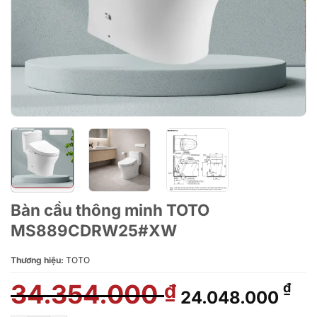
Bàn cầu thông minh TOTO
MS889CDRW25#XW
Thương hiệu:
TOTO
34.354.000
Giá
Gi
₫
₫
24.048.000
gốc
hi