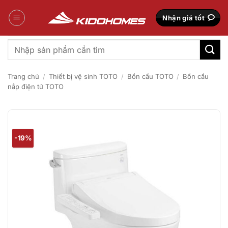
Bỏ
qua
Nhận giá tốt
nội
dung
Tìm
kiếm:
Trang chủ
/
Thiết bị vệ sinh TOTO
/
Bồn cầu TOTO
/
Bồn cầu
nắp điện tử TOTO
-19%