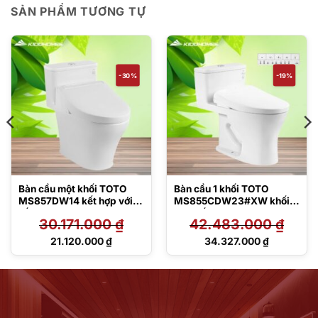
SẢN PHẨM TƯƠNG TỰ
-30%
-19%
Bàn cầu một khối TOTO
Bàn cầu 1 khối TOTO
MS857DW14 kết hợp với
MS855CDW23#XW khối
nắp rửa điện tử Washlet
kèm nắp rửa điện tử
30.171.000
₫
42.483.000
₫
C5 – TCF24410AAA
TCF47360GAA
(220V)
Giá
Giá
21.120.000
₫
34.327.000
₫
gốc
gốc
Giá
Giá
là:
là:
hiện
hiện
30.171.000 ₫.
42.483.000 ₫.
tại
tại
là:
là:
21.120.000 ₫.
34.327.000 ₫.