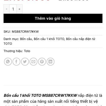
gốc
hiện
là:
tại
Bồn cầu 1 khối TOTO MS887CRW17#XW số lượng
27.079.000 ₫.
là:
21.8
Thêm vào giỏ hàng
SKU:
MS887CRW17#XW
Danh mục:
Bồn cầu
,
Bồn cầu 1 khối TOTO
,
Bồn cầu nắp điện tử
TOTO
Thương hiệu:
Toto
Bồn cầu 1 khối TOTO MS887CRW17#XW
nắp điện tử là
một sản phẩm của hãng sản xuất nổi tiếng thiết bị vệ