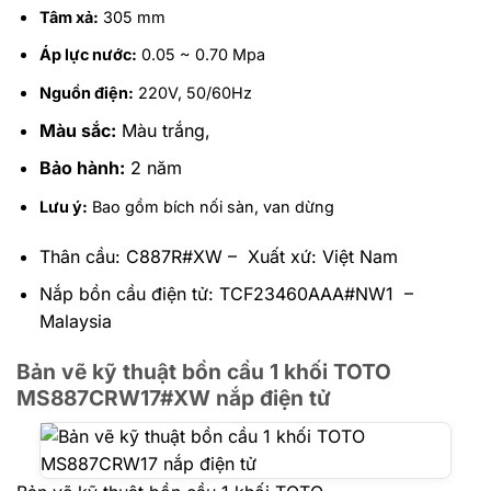
Tâm xả:
305 mm
Áp lực nước:
0.05 ~ 0.70 Mpa
Nguồn điện:
220V, 50/60Hz
Màu sắc:
Màu trắng,
Bảo hành:
2 năm
Lưu ý:
Bao gồm bích nối sàn, van dừng
Thân cầu: C887R#XW – Xuất xứ: Việt Nam
Nắp bồn cầu điện tử: TCF23460AAA#NW1 –
Malaysia
Bản vẽ kỹ thuật bồn cầu 1 khối TOTO
MS887CRW17#XW nắp điện tử