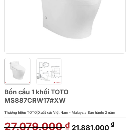
Bồn cầu 1 khối TOTO
MS887CRW17#XW
Thương hiệu:
TOTO
|
Xuất xứ:
Việt Nam - Malaysia
|
Bảo hành:
2 năm
27.079.000
Giá
Giá
₫
₫
21.881.000