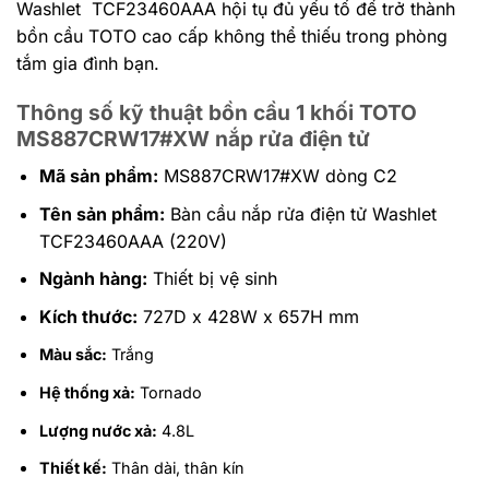
Washlet TCF23460AAA hội tụ đủ yếu tố để trở thành
bồn cầu TOTO cao cấp không thể thiếu trong phòng
tắm gia đình bạn.
Thông số kỹ thuật bồn cầu 1 khối TOTO
MS887CRW17#XW nắp rửa điện tử
Mã sản phẩm:
MS887CRW17#XW dòng C2
Tên sản phẩm:
Bàn cầu nắp rửa điện tử Washlet
TCF23460AAA (220V)
Ngành hàng:
Thiết bị vệ sinh
Kích thước:
727D x 428W x 657H mm
Màu sắc:
Trắng
Hệ thống xả:
Tornado
Lượng nước xả:
4.8L
Thiết kế:
Thân dài, thân kín