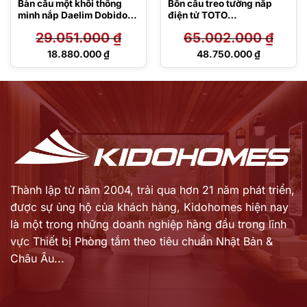
Bàn cầu một khối thông
Bồn cầu treo tường nắp
minh nắp Daelim Dobidos
điện tử TOTO
MS857DT8#XW/DB5600
CW812REA/TCF47360GA
29.051.000
₫
65.002.000
₫
A/WH172AT/TCA546/MB1
75M#SS
Giá
Giá
18.880.000
₫
48.750.000
₫
gốc
gốc
Giá
Giá
là:
là:
hiện
hiện
29.051.000 ₫.
65.002.000 ₫.
tại
tại
là:
là:
18.880.000 ₫.
48.750.000 ₫.
Thành lập từ năm 2004, trải qua hơn 21 năm phát triển,
được sự ủng hộ của khách hàng,
Kidohomes hiện nay
là một trong những doanh nghiệp hàng đầu trong lĩnh
vực Thiết bị Phòng tắm theo tiêu chuẩn Nhật Bản &
Châu Âu...