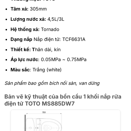
Tâm xả:
305mm
Lượng nước xả:
4,5L/3L
Hệ thống xả:
Tornado
Dạng nắp
Nắp điện tử: TCF6631A
Thiết kế: T
hân dài, kín
Áp lực nước
: 0.05MPa ~ 0.75MPa
Màu sắc
: Trắng (white)
Sản phẩm bao gồm bích nối sàn, van dừng
Bản vẽ kỹ thuật của bồn cầu 1 khối nắp rửa
điện tử TOTO MS885DW7