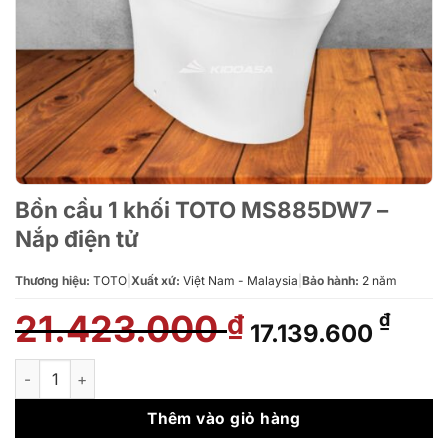
Bồn cầu 1 khối TOTO MS885DW7 –
Nắp điện tử
Thương hiệu:
TOTO
|
Xuất xứ:
Việt Nam - Malaysia
|
Bảo hành:
2 năm
21.423.000
Giá
Giá
₫
₫
17.139.600
gốc
hiện
là:
tại
Bồn cầu 1 khối TOTO MS885DW7 - Nắp điện tử số lượng
21.423.000 ₫.
là:
17.13
Thêm vào giỏ hàng