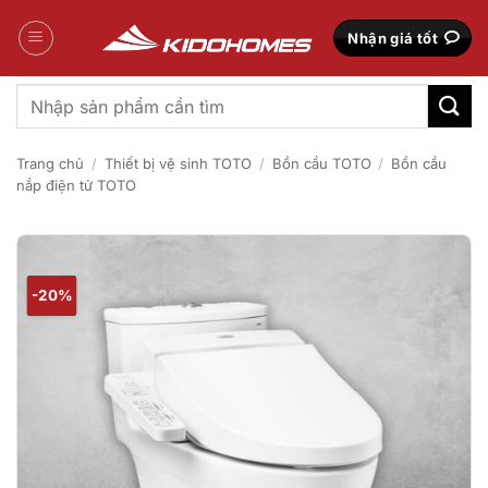
Bỏ
qua
Nhận giá tốt
nội
dung
Tìm
kiếm:
Trang chủ
/
Thiết bị vệ sinh TOTO
/
Bồn cầu TOTO
/
Bồn cầu
nắp điện tử TOTO
-20%