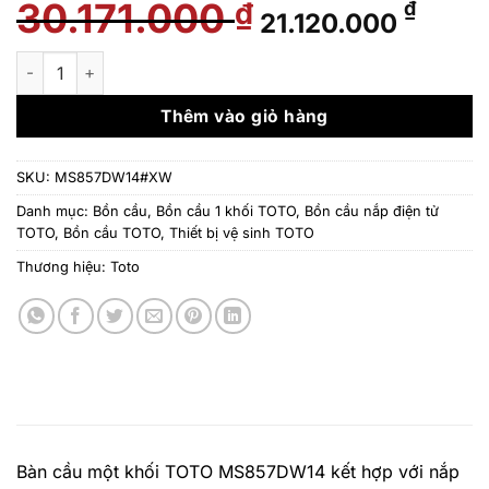
30.171.000
Giá
Giá
₫
₫
21.120.000
gốc
hiện
là:
tại
Bàn cầu một khối TOTO MS857DW14 kết hợp với nắp rửa điện 
30.171.000 ₫.
là:
21.12
Thêm vào giỏ hàng
SKU:
MS857DW14#XW
Danh mục:
Bồn cầu
,
Bồn cầu 1 khối TOTO
,
Bồn cầu nắp điện tử
TOTO
,
Bồn cầu TOTO
,
Thiết bị vệ sinh TOTO
Thương hiệu:
Toto
Bàn cầu một khối TOTO MS857DW14 kết hợp với nắp