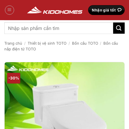
Bỏ
qua
Nhận giá tốt
nội
dung
Tìm
kiếm:
Trang chủ
/
Thiết bị vệ sinh TOTO
/
Bồn cầu TOTO
/
Bồn cầu
nắp điện tử TOTO
-30%