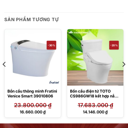
SẢN PHẨM TƯƠNG TỰ
-30%
-20%
Bồn cầu thông minh Fratini
Bồn cầu điện tử TOTO
Venice Smart 39010806
CS986GW18 kết hợp nắp
rửa Washlet
23.800.000
₫
17.683.000
₫
TCF23710AAA C2 Simple
Giá
Giá
16.660.000
₫
14.146.000
₫
gốc
gốc
Giá
Giá
là:
là:
hiện
hiện
23.800.000 ₫.
17.683.000 ₫.
tại
tại