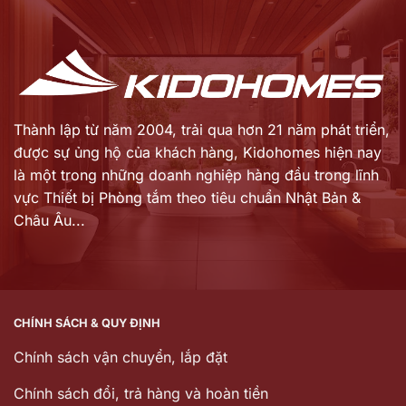
là:
là:
16.660.000 ₫.
14.146.000 ₫.
Thành lập từ năm 2004, trải qua hơn 21 năm phát triển,
được sự ủng hộ của khách hàng,
Kidohomes hiện nay
là một trong những doanh nghiệp hàng đầu trong lĩnh
vực Thiết bị Phòng tắm theo tiêu chuẩn Nhật Bản &
Châu Âu...
CHÍNH SÁCH & QUY ĐỊNH
Chính sách vận chuyển, lắp đặt
Chính sách đổi, trả hàng và hoàn tiền