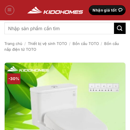
Bỏ
qua
Nhận giá tốt
nội
dung
Tìm
kiếm:
Trang chủ
/
Thiết bị vệ sinh TOTO
/
Bồn cầu TOTO
/
Bồn cầu
nắp điện tử TOTO
-30%