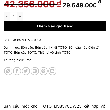
42.356.000
Giá
Gi
₫
₫
29.649.000
gốc
hi
là:
tại
Bàn cầu một khối TOTO MS857CDW23 kết hợp với nắp rửa điệ
42.356.000 ₫.
là:
29
Thêm vào giỏ hàng
SKU:
MS857CDW23#XW
Danh mục:
Bồn cầu
,
Bồn cầu 1 khối TOTO
,
Bồn cầu nắp điện tử
TOTO
,
Bồn cầu TOTO
,
Thiết bị vệ sinh TOTO
Thương hiệu:
Toto
Bàn cầu một khối TOTO MS857CDW23 kết hợp với