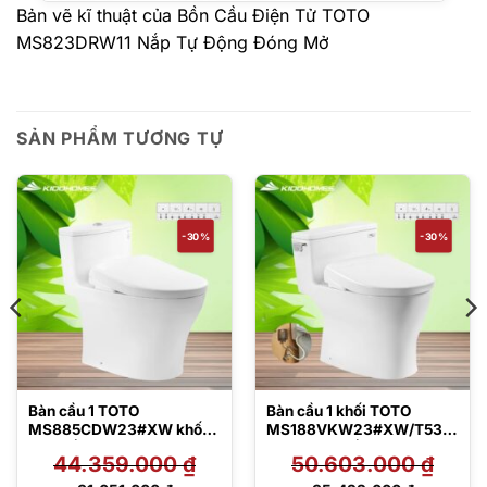
Bản vẽ kĩ thuật của Bồn Cầu Điện Tử TOTO
MS823DRW11 Nắp Tự Động Đóng Mở
SẢN PHẨM TƯƠNG TỰ
-30%
-30%
Bàn cầu 1 TOTO
Bàn cầu 1 khối TOTO
MS885CDW23#XW khối
MS188VKW23#XW/T53P1
kèm nắp rửa điện tử
00VR kèm nắp rửa điện tử
44.359.000
₫
50.603.000
₫
TCF47360GAA
TCF47360GAA