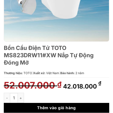
Bồn Cầu Điện Tử TOTO
MS823DRW11#XW Nắp Tự Động
Đóng Mở
Thương hiệu:
TOTO
|
Xuất xứ:
Việt Nam
|
Bảo hành:
2 năm
52.007.000
Giá
Giá
₫
₫
42.018.000
gốc
hiệ
là:
tại
Bồn Cầu Điện Tử TOTO MS823DRW11#XW Nắp Tự Động Đóng 
52.007.000 ₫.
là:
42.
Thêm vào giỏ hàng