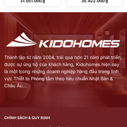
Giá
Giá
31.051.000
₫
35.422.000
₫
gốc
gốc
Giá
Giá
là:
là:
hiện
hiện
44.359.000 ₫.
50.603.000 ₫.
tại
tại
là:
là:
31.051.000 ₫.
35.422.000 ₫.
Thành lập từ năm 2004, trải qua hơn 21 năm phát triển,
được sự ủng hộ của khách hàng,
Kidohomes hiện nay
là một trong những doanh nghiệp hàng đầu trong lĩnh
vực Thiết bị Phòng tắm theo tiêu chuẩn Nhật Bản &
Châu Âu...
CHÍNH SÁCH & QUY ĐỊNH