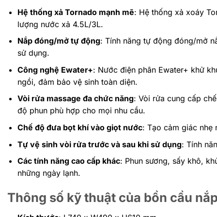
Hệ thống xả Tornado mạnh mẽ
: Hệ thống xả xoáy To
lượng nước xả 4.5L/3L.
Nắp đóng/mở tự động
: Tính năng tự động đóng/mở nắp
sử dụng.
Công nghệ Ewater+
: Nước điện phân Ewater+ khử khu
ngồi, đảm bảo vệ sinh toàn diện.
Vòi rửa massage đa chức năng
: Vòi rửa cung cấp ch
độ phun phù hợp cho mọi nhu cầu.
Chế độ đưa bọt khí vào giọt nước
: Tạo cảm giác nhẹ 
Tự vệ sinh vòi rửa trước và sau khi sử dụng
: Tính nă
Các tính năng cao cấp khác
: Phun sương, sấy khô, khử
những ngày lạnh.
Thông số kỹ thuật
của bồn cầu n