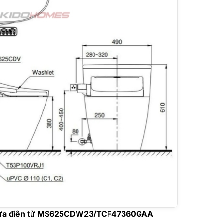
rửa điện tử MS625CDW23/TCF47360GAA