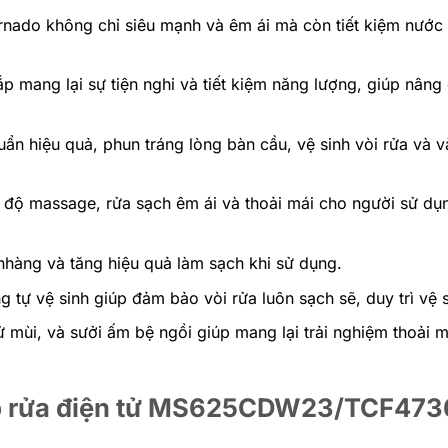
rnado không chỉ siêu mạnh và êm ái mà còn tiết kiệm nước 
 mang lại sự tiện nghi và tiết kiệm năng lượng, giúp nâng 
ẩn hiệu quả, phun tráng lòng bàn cầu, vệ sinh vòi rửa và 
ế độ massage, rửa sạch êm ái và thoải mái cho người sử dụn
nhàng và tăng hiệu quả làm sạch khi sử dụng.
ng tự vệ sinh giúp đảm bảo vòi rửa luôn sạch sẽ, duy trì vệ 
 mùi, và sưởi ấm bệ ngồi giúp mang lại trải nghiệm thoải má
ắp rửa điện tử MS625CDW23/TCF47