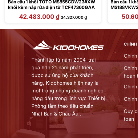
Bàn cầu 1 khối TOTO MS855CDW23#XW
Bàn cầu 1 k
khối kèm nắp rửa điện tử TCF47360GAA
MS188VKW2
rửa điện t
42.483.000
₫
Giá
Giá
50.6
34.327.000
₫
gốc
hiện
là:
tại
42.483.000 ₫.
là:
₫.
34.327.000 ₫.
CHÍNH
Chính
Thành lập từ năm 2004, trải
qua hơn 21 năm phát triển,
Chính 
được sự ủng hộ của khách
hoàn t
hàng,
Kidohomes hiện nay là
Chinh
một trong những doanh nghiệp
hàng đầu trong lĩnh vực Thiết bị
Chính
Phòng tắm theo tiêu chuẩn
Quy đ
Nhật Bản & Châu Âu...
toán