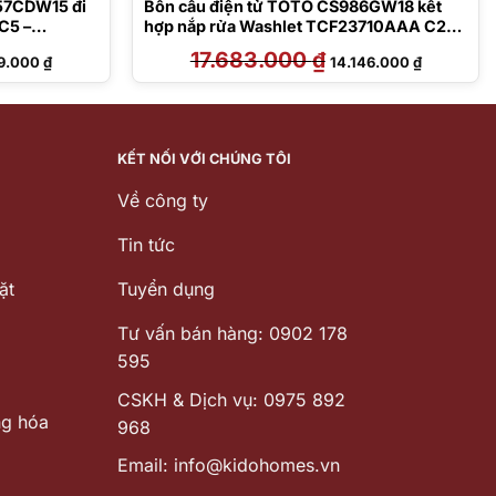
57CDW15 đi
Bồn cầu điện tử TOTO CS986GW18 kết
C5 –
hợp nắp rửa Washlet TCF23710AAA C2
Simple
Giá
17.683.000
₫
Giá
Giá
9.000
₫
14.146.000
₫
hiện
gốc
hiện
tại
là:
tại
.000 ₫.
là:
17.683.000 ₫.
là:
24.379.000 ₫.
14.146.000
KẾT NỐI VỚI CHÚNG TÔI
Về công ty
Tin tức
ặt
Tuyển dụng
Tư vấn bán hàng: 0902 178
595
CSKH & Dịch vụ: 0975 892
ng hóa
968
Email: info@kidohomes.vn