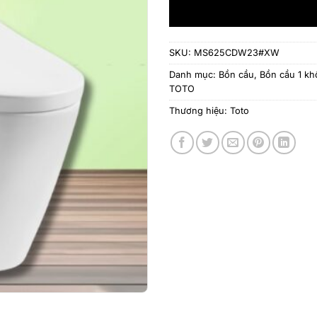
SKU:
MS625CDW23#XW
Danh mục:
Bồn cầu
,
Bồn cầu 1 kh
TOTO
Thương hiệu:
Toto