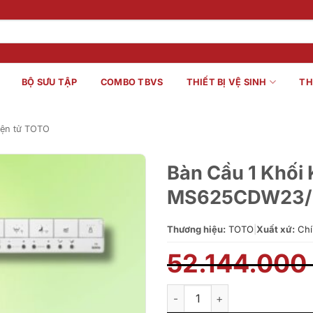
BỘ SƯU TẬP
COMBO TBVS
THIẾT BỊ VỆ SINH
TH
iện tử TOTO
Bàn Cầu 1 Khố
MS625CDW23/
Thương hiệu:
TOTO
|
Xuất xứ:
Chí
52.144.000
Bàn Cầu 1 Khối Kèm Nắp Rử