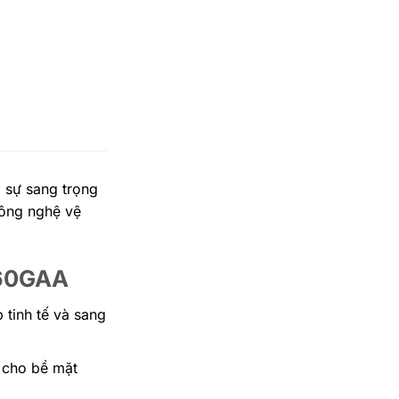
i sự sang trọng
công nghệ vệ
360GAA
 tinh tế và sang
 cho bề mặt