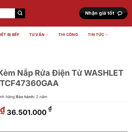
Nhận giá tốt
IẾT BỊ BẾP
TƯ VẤN
THI CÔNG
TIN TỨC
i Kèm Nắp Rửa Điện Tử WASHLET
TCF47360GAA
nh hãng
|
Bảo hành:
2 năm
Giá
Giá
₫
₫
36.501.000
gốc
hiện
là:
tại
a Điện Tử WASHLET MS625CDW23/TCF47360GAA số lượng
52.144.000 ₫.
là: