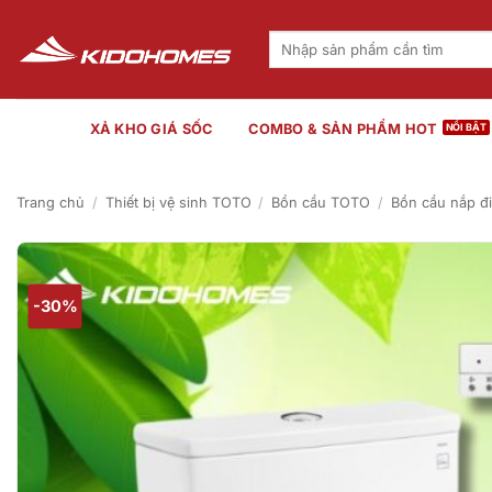
Bỏ
qua
Tìm
kiếm:
nội
dung
XẢ KHO GIÁ SỐC
COMBO & SẢN PHẨM HOT
Trang chủ
/
Thiết bị vệ sinh TOTO
/
Bồn cầu TOTO
/
Bồn cầu nắp đ
-30%