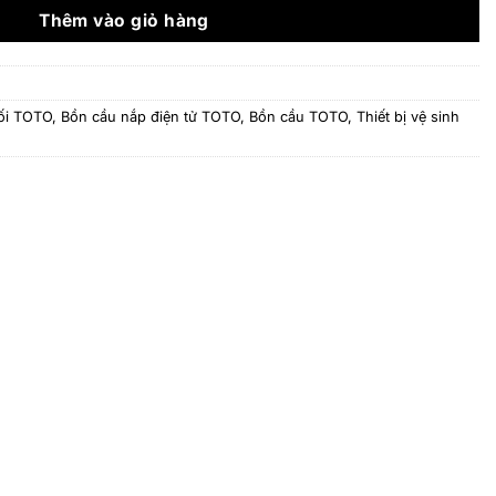
36.501.000 ₫.
Thêm vào giỏ hàng
ối TOTO
,
Bồn cầu nắp điện tử TOTO
,
Bồn cầu TOTO
,
Thiết bị vệ sinh