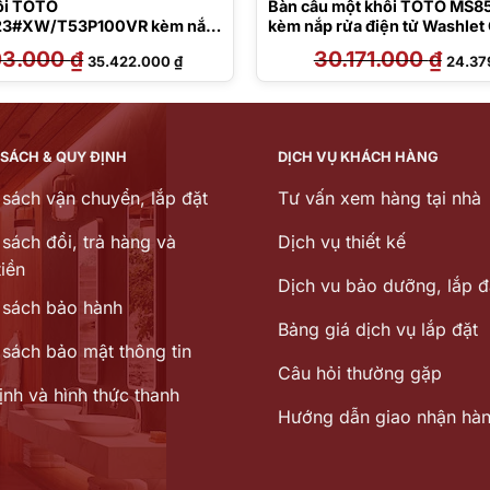
hối TOTO
Bàn cầu một khối TOTO MS8
3#XW/T53P100VR kèm nắp
kèm nắp rửa điện tử Washlet 
ử TCF47360GAA
TCF24460AAA
03.000
₫
Giá
Giá
30.171.000
₫
Giá
35.422.000
₫
24.37
gốc
hiện
gốc
là:
tại
là:
50.603.000 ₫.
là:
30.171
35.422.000 ₫.
 SÁCH & QUY ĐỊNH
DỊCH VỤ KHÁCH HÀNG
 sách vận chuyển, lắp đặt
Tư vấn xem hàng tại nhà
sách đổi, trả hàng và
Dịch vụ thiết kế
iền
Dịch vu bảo dưỡng, lắp đ
 sách bảo hành
Bảng giá dịch vụ lắp đặt
 sách bảo mật thông tin
Câu hỏi thường gặp
ịnh và hình thức thanh
Hướng dẫn giao nhận hà