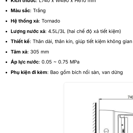
Kích thước
: L740 x W490 x H610 mm
Màu sắc
: Trắng
Hệ thống xả
: Tornado
Lượng nước xả
: 4.5L/3L (hai chế độ xả tiết kiệm)
Thiết kế
: Thân dài, thân kín, giúp tiết kiệm không gia
Tâm xả
: 305 mm
Áp lực nước
: 0.05 ~ 0.75 MPa
Phụ kiện đi kèm
: Bao gồm bích nối sàn, van dừng