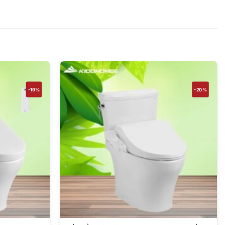
-19%
-20%