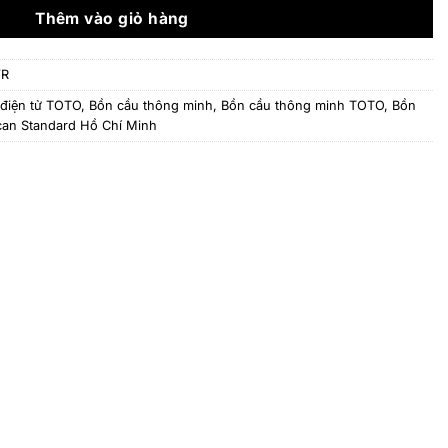
21.286.800 ₫.
Thêm vào giỏ hàng
VR
điện tử TOTO
,
Bồn cầu thông minh
,
Bồn cầu thông minh TOTO
,
Bồn
ican Standard Hồ Chí Minh