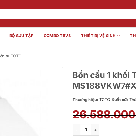
BỘ SƯU TẬP
COMBO TBVS
THIẾT BỊ VỆ SINH
TH
iện tử TOTO
Bồn cầu 1 khối
MS188VKW7#XW/
Thương hiệu:
TOTO
|
Xuất xứ:
Thái
26.588.00
Bồn cầu 1 khối TOTO MS188V