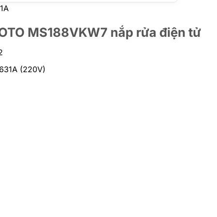
31A
i TOTO MS188VKW7 nắp rửa điện tử
2
6631A (220V)