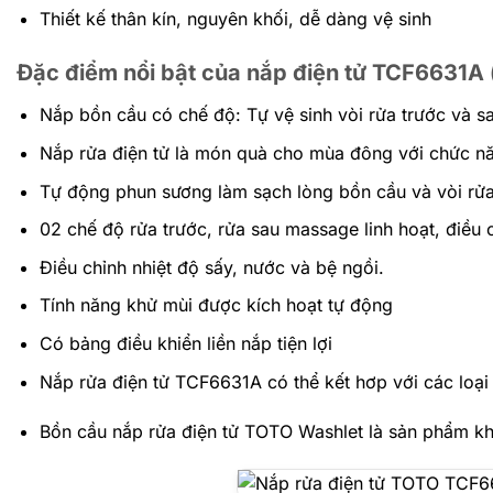
Thiết kế thân kín, nguyên khối, dễ dàng vệ sinh
Đặc điểm nổi bật của nắp điện tử TCF6631A
Nắp bồn cầu có chế độ: Tự vệ sinh vòi rửa trước và s
Nắp rửa điện tử là món quà cho mùa đông với chức nă
Tự động phun sương làm sạch lòng bồn cầu và vòi rử
02 chế độ rửa trước, rửa sau massage linh hoạt, điều chỉn
Điều chỉnh nhiệt độ sấy, nước và bệ ngồi.
Tính năng khử mùi được kích hoạt tự động
Có bảng điều khiển liền nắp tiện lợi
Nắp rửa điện tử TCF6631A có thể kết hơp với các loại
Bồn cầu nắp rửa điện tử TOTO Washlet là sản phẩm khô