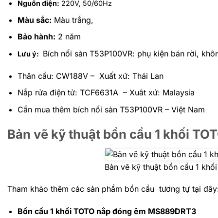
Nguồn điện:
220V, 50/60Hz
Màu sắc:
Màu trắng,
Bảo hành:
2 năm
Bích nối sàn T53P100VR: phụ kiện bán rời, khô
Lưu ý:
Thân cầu: CW188V – Xuất xứ: Thái Lan
Nắp rửa điện tử: TCF6631A – Xuât xứ: Malaysia
Cần mua thêm bích nối sàn T53P100VR – Việt Nam
Bản vẽ kỹ thuật bồn cầu 1 khối T
Bản vẽ kỹ thuật bồn cầu 1 kh
Tham khảo thêm các sản phẩm bồn cầu tương tự tại đây
Bồn cầu 1 khối TOTO nắp đóng êm MS889DRT3