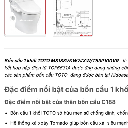
Bồn cầu 1 khối TOTO
MS188VKW7#XW/T53P100VR
là 
kết hợp nắp điện tử TCF6631A được ứng dụng những công 
các sản phẩm bồn cầu TOTO đang được bán tại Kidoasa v
Đặc điểm nổi bật của bồn cầu 1 k
Đặc điểm nổi bật của thân bồn cầu C188
Bồn cầu 1 khối TOTO sở hữu men sứ chống dính, ch
Hệ thống xả xoáy Tornado giúp bồn cầu xả siêu mạnh,