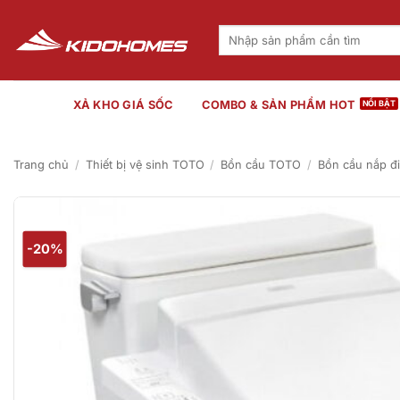
Bỏ
qua
Tìm
kiếm:
nội
dung
XẢ KHO GIÁ SỐC
COMBO & SẢN PHẨM HOT
Trang chủ
/
Thiết bị vệ sinh TOTO
/
Bồn cầu TOTO
/
Bồn cầu nắp đ
-20%