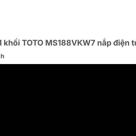
 1 khối TOTO MS188VKW7 nắp điện t
ch