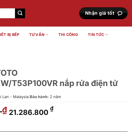
Nhận giá tốt
IẾT BỊ BẾP
TƯ VẤN
THI CÔNG
TIN TỨC
 TOTO
T53P100VR nắp rửa điện tử
 Lan - Malaysia
|
Bảo hành:
2 năm
0
Giá
Giá
₫
₫
21.286.800
gốc
hiện
là:
tại
KW7#XW/T53P100VR nắp rửa điện tử số lượng
26.588.000 ₫.
là: