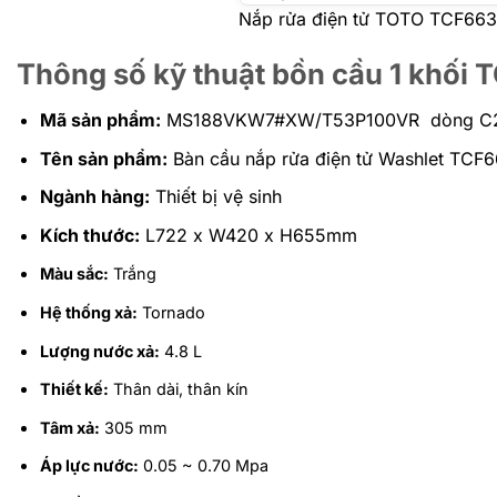
Nắp rửa điện tử TOTO TCF66
Thông số kỹ thuật bồn cầu 1 khố
Mã sản phẩm:
MS188VKW7#XW/T53P100VR
dòng C
Tên sản phẩm:
Bàn cầu nắp rửa điện tử Washlet TCF
Ngành hàng:
Thiết bị vệ sinh
Kích thước:
L722 x W420 x H655mm
Màu sắc:
Trắng
Hệ thống xả:
Tornado
Lượng nước xả:
4.8 L
Thiết kế:
Thân dài, thân kín
Tâm xả:
305 mm
Áp lực nước:
0.05 ~ 0.70 Mpa