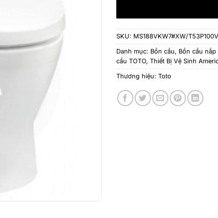
SKU:
MS188VKW7#XW/T53P100
Danh mục:
Bồn cầu
,
Bồn cầu nắp 
cầu TOTO
,
Thiết Bị Vệ Sinh Amer
Thương hiệu:
Toto