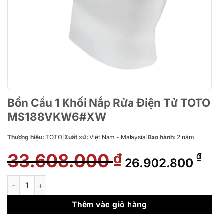
Bồn Cầu 1 Khối Nắp Rửa Điện Tử TOTO
MS188VKW6#XW
Thương hiệu:
TOTO
|
Xuất xứ:
Việt Nam - Malaysia
|
Bảo hành:
2 năm
33.608.000
Giá
Gi
₫
₫
26.902.800
gốc
hi
là:
tại
Bồn Cầu 1 Khối Nắp Rửa Điện Tử TOTO MS188VKW6#XW số l
33.608.000 ₫.
là:
26
Thêm vào giỏ hàng