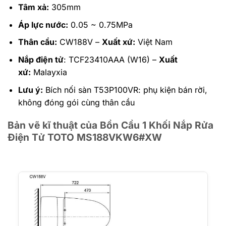
Tâm xả:
305mm
Áp lực nước:
0.05 ~ 0.75MPa
Thân cầu:
CW188V –
Xuất xứ:
Việt Nam
Nắp điện tử
: TCF23410AAA (W16) –
Xuất
xứ:
Malayxia
Lưu ý:
Bích nối sàn T53P100VR: phụ kiện bán rời,
không đóng gói cùng thân cầu
Bản vẽ kĩ thuật của Bồn Cầu 1 Khối Nắp Rửa
Điện Tử TOTO MS188VKW6#XW