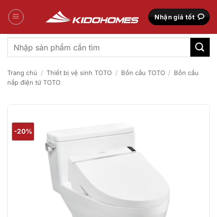
Bỏ
qua
Nhận giá tốt
nội
dung
Tìm
kiếm:
Trang chủ
/
Thiết bị vệ sinh TOTO
/
Bồn cầu TOTO
/
Bồn cầu
nắp điện tử TOTO
-20%