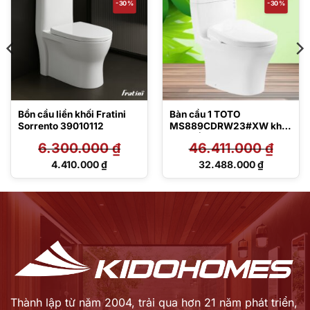
-30%
-30%
Bồn cầu liền khối Fratini
Bàn cầu 1 TOTO
Sorrento 39010112
MS889CDRW23#XW khối
kèm nắp rửa điện tử
6.300.000
₫
46.411.000
₫
TCF47360GAA
Giá
Giá
4.410.000
₫
32.488.000
₫
gốc
gốc
Giá
Giá
là:
là:
hiện
hiện
6.300.000 ₫.
46.411.000 ₫.
tại
tại
là:
là:
4.410.000 ₫.
32.488.000 ₫.
Thành lập từ năm 2004, trải qua hơn 21 năm phát triển,