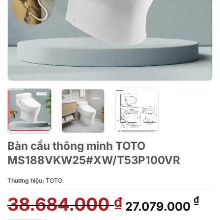
Bàn cầu thông minh TOTO
MS188VKW25#XW/T53P100VR
Thương hiệu:
TOTO
38.684.000
Giá
Giá
₫
₫
27.079.000
gốc
hiệ