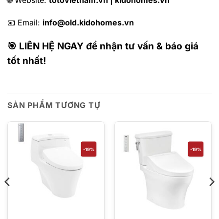
📧 Email:
info@old.kidohomes.vn
🎯 LIÊN HỆ NGAY để nhận tư vấn & báo giá
tốt nhất!
SẢN PHẨM TƯƠNG TỰ
-19%
-19%