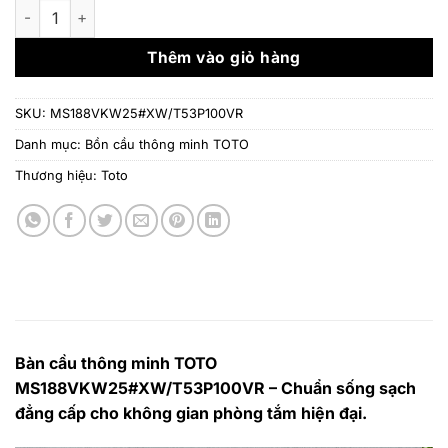
là:
tại
Bàn cầu thông minh TOTO MS188VKW25#XW/T53P100VR số 
38.684.000 ₫.
là:
27.
Thêm vào giỏ hàng
SKU:
MS188VKW25#XW/T53P100VR
Danh mục:
Bồn cầu thông minh TOTO
Thương hiệu:
Toto
Bàn cầu thông minh TOTO
MS188VKW25#XW/T53P100VR – Chuẩn sống sạch
đẳng cấp cho không gian phòng tắm hiện đại.