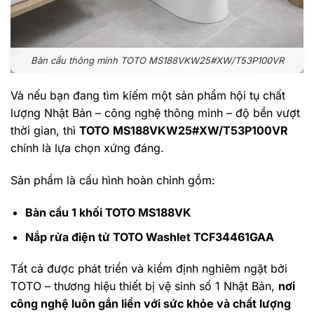
Bàn cầu thông minh TOTO MS188VKW25#XW/T53P100VR
Và nếu bạn đang tìm kiếm một sản phẩm hội tụ chất
lượng Nhật Bản – công nghệ thông minh – độ bền vượt
thời gian, thì
TOTO
MS188VKW25#XW/T53P100VR
chính là lựa chọn xứng đáng.
Sản phẩm là cấu hình hoàn chỉnh gồm:
Bàn cầu 1 khối TOTO MS188VK
Nắp rửa điện tử TOTO Washlet TCF34461GAA
Tất cả được phát triển và kiểm định nghiêm ngặt bởi
TOTO – thương hiệu thiết bị vệ sinh số 1 Nhật Bản,
nơi
công nghệ luôn gắn liền với sức khỏe và chất lượng