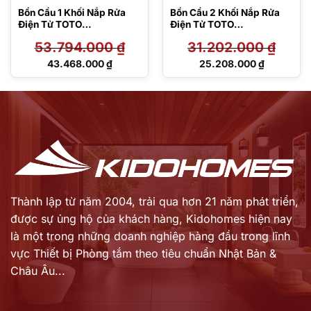
Bồn Cầu 1 Khối Nắp Rửa
Bồn Cầu 2 Khối Nắp Rửa
Điện Tử TOTO
Điện Tử TOTO
MS823CDRW12#XW
CS986CGW15#XW
53.794.000
₫
31.202.000
₫
Giá
Giá
43.468.000
₫
25.208.000
₫
gốc
gốc
Giá
Giá
là:
là:
hiện
hiện
53.794.000 ₫.
31.202.000 ₫.
tại
tại
là:
là:
43.468.000 ₫.
25.208.000 ₫.
Thành lập từ năm 2004, trải qua hơn 21 năm phát triển,
được sự ủng hộ của khách hàng,
Kidohomes hiện nay
là một trong những doanh nghiệp hàng đầu trong lĩnh
vực Thiết bị Phòng tắm theo tiêu chuẩn Nhật Bản &
Châu Âu...