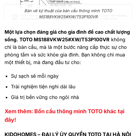
Bản vẽ kỹ thuật của bàn cầu thông minh TOTO
MS188VKW25#XW/T53P100VR
Một lựa chọn đáng giá cho gia đình đề cao chất lượng
sống.
TOTO MS188VKW25#XW/T53P100VR
không
chỉ là bàn cầu, mà là một bước nâng cấp thực sự cho
phòng tắm và sức khỏe gia đình. Bạn không chỉ mua
một thiết bị, mà đang đầu tư cho:
Sự sạch sẽ mỗi ngày
Trải nghiệm tiện nghi dài lâu
Giá trị bền vững cho ngôi nhà
Xem thêm: Bồn cầu thông minh TOTO khác tại
đây!
KIDOHOMES – ĐẠI LÝ ỦY QUYỀN TOTO TẠI HÀ NỘI