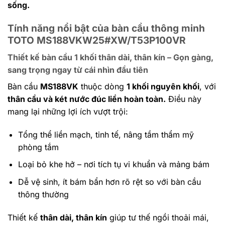
sống.
Tính năng nổi bật của bàn cầu thông minh
TOTO MS188VKW25#XW/T53P100VR
Thiết kế bàn cầu 1 khối thân dài, thân kín – Gọn gàng,
sang trọng ngay từ cái nhìn đầu tiên
Bàn cầu
MS188VK
thuộc dòng
1 khối nguyên khối
, với
thân cầu và két nước đúc liền hoàn toàn.
Điều này
mang lại những lợi ích vượt trội:
Tổng thể liền mạch, tinh tế, nâng tầm thẩm mỹ
phòng tắm
Loại bỏ khe hở – nơi tích tụ vi khuẩn và mảng bám
Dễ vệ sinh, ít bám bẩn hơn rõ rệt so với bàn cầu
thông thường
Thiết kế
thân dài, thân kín
giúp tư thế ngồi thoải mái,