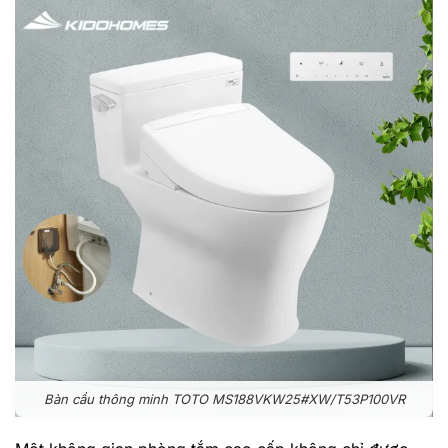
Bàn cầu thông minh TOTO MS188VKW25#XW/T53P100VR