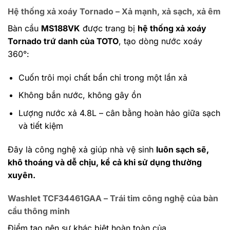
Hệ thống xả xoáy Tornado – Xả mạnh, xả sạch, xả êm
Bàn cầu
MS188VK
được trang bị
hệ thống xả xoáy
Tornado trứ danh của TOTO
, tạo dòng nước xoáy
360°:
Cuốn trôi mọi chất bẩn chỉ trong một lần xả
Không bắn nước, không gây ồn
Lượng nước xả 4.8L – cân bằng hoàn hảo giữa sạch
và tiết kiệm
Đây là công nghệ xả giúp nhà vệ sinh
luôn sạch sẽ,
khô thoáng và dễ chịu, kể cả khi sử dụng thường
xuyên.
Washlet TCF34461GAA – Trái tim công nghệ của bàn
cầu thông minh
Điểm tạo nên sự khác biệt hoàn toàn của