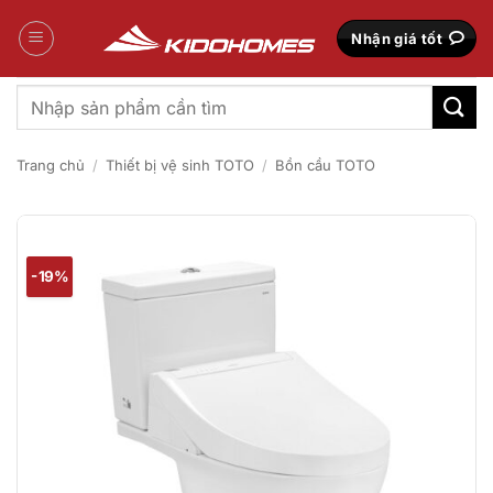
Bỏ
qua
Nhận giá tốt
nội
dung
Tìm
kiếm:
Trang chủ
/
Thiết bị vệ sinh TOTO
/
Bồn cầu TOTO
-19%