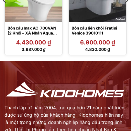
Bồn cầu Inax AC-700VAN
Bồn cầu liền khối Fratini
(2 Khối – XẢ Nhấn Aqua
Venice 39010111
Ceramic)
4.430.000
₫
6.900.000
₫
Giá
Giá
3.987.000
₫
4.830.000
₫
gốc
gốc
Giá
Giá
là:
là:
hiện
hiện
4.430.000 ₫.
6.900.000 ₫.
tại
tại
là:
là:
3.987.000 ₫.
4.830.000 ₫.
Thành lập từ năm 2004, trải qua hơn 21 năm phát triển,
được sự ủng hộ của khách hàng,
Kidohomes hiện nay
là một trong những doanh nghiệp hàng đầu trong lĩnh
vực Thiết bị Phòng tắm theo tiêu chuẩn Nhật Bản &