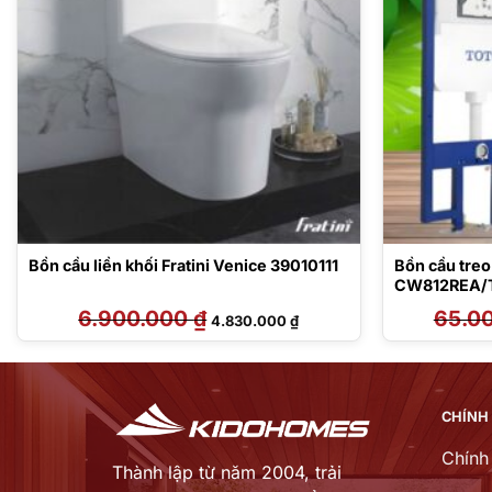
Bồn cầu liền khối Fratini Venice 39010111
Bồn cầu tre
CW812REA/
CA546/MB1
6.900.000
₫
Giá
Giá
65.0
4.830.000
₫
gốc
hiện
là:
tại
6.900.000 ₫.
là:
₫.
4.830.000 ₫.
CHÍNH
Chính
Thành lập từ năm 2004, trải