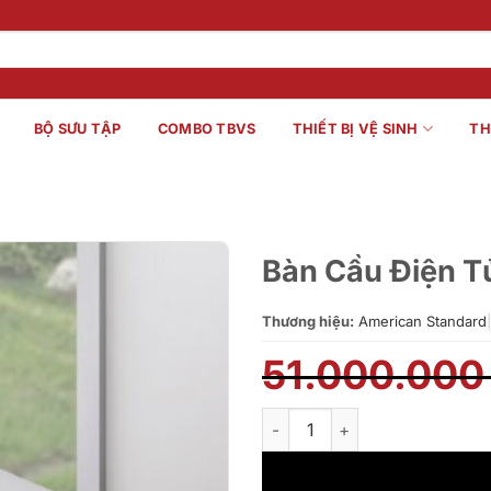
BỘ SƯU TẬP
COMBO TBVS
THIẾT BỊ VỆ SINH
TH
Bàn Cầu Điện T
Thương hiệu:
American Standard
|
51.000.00
Bàn Cầu Điện Tử American St