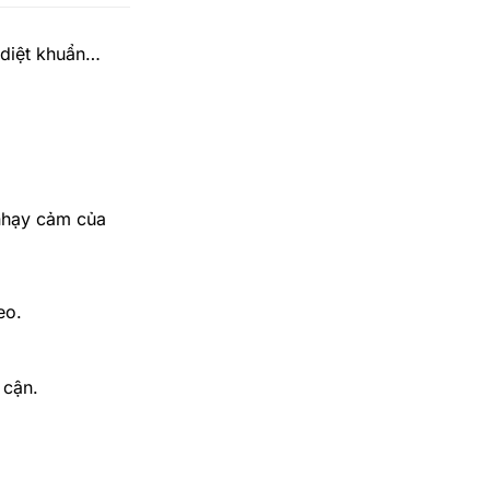
 diệt khuẩn…
 nhạy cảm của
eo.
 cận.