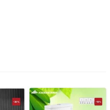
-30%
-19%