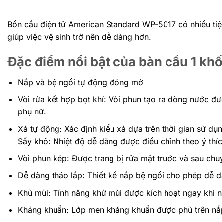
Bồn cầu điện tử American Standard WP-5017 có nhiều tiệ
giúp việc vệ sinh trở nên dễ dàng hơn.
Đặc điểm nổi bật của bàn cầu 1 k
Nắp và bệ ngồi tự động đóng mở
Vòi rửa kết hợp bọt khí: Vòi phun tạo ra dòng nước đ
phụ nữ.
Xả tự động: Xác định kiểu xả dựa trên thời gian sử dụ
Sấy khô: Nhiệt độ dễ dàng được điều chỉnh theo ý thích
Vòi phun kép: Được trang bị rửa mặt trước và sau chu
Dễ dàng tháo lắp: Thiết kế nắp bệ ngồi cho phép dễ dà
Khủ mùi: Tính năng khử mùi được kích hoạt ngay khi n
Kháng khuẩn: Lớp men kháng khuẩn được phủ trên nắp,