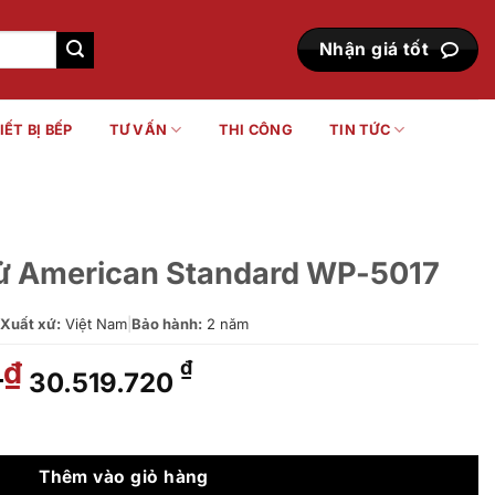
Nhận giá tốt
IẾT BỊ BẾP
TƯ VẤN
THI CÔNG
TIN TỨC
ử American Standard WP-5017
Xuất xứ:
Việt Nam
|
Bảo hành:
2 năm
0
Giá
Giá
₫
₫
30.519.720
gốc
hiện
là:
tại
andard WP-5017 số lượng
51.000.000 ₫.
là:
30.519.720 ₫.
Thêm vào giỏ hàng