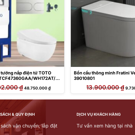
o tường nắp điện tử TOTO
Bồn cầu thông minh Fratini V
TCF47360GAA/WH172AT/T
39010801
75M#SS
02.000
₫
Giá
Giá
13.900.000
₫
Giá
48.750.000
₫
9.73
gốc
hiện
gốc
là:
tại
là:
65.002.000 ₫.
là:
13.90
48.750.000 ₫.
 SÁCH & QUY ĐỊNH
DỊCH VỤ KHÁCH HÀNG
 sách vận chuyển, lắp đặt
Tư vấn xem hàng tại nhà