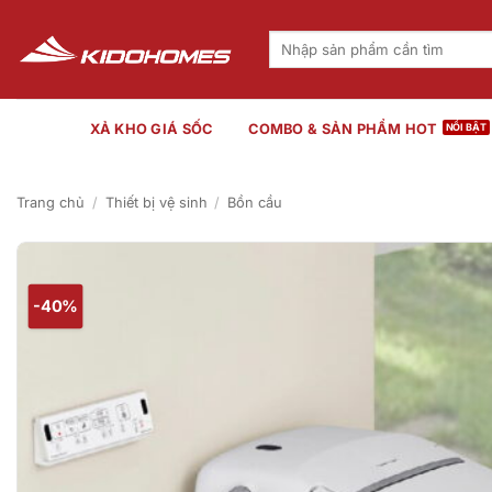
Bỏ
qua
Tìm
kiếm:
nội
dung
XẢ KHO GIÁ SỐC
COMBO & SẢN PHẨM HOT
Trang chủ
/
Thiết bị vệ sinh
/
Bồn cầu
-40%