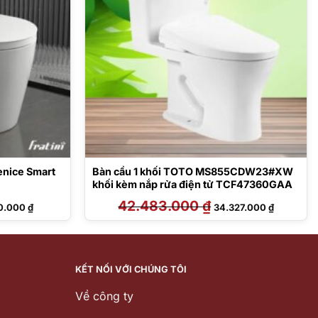
enice Smart
Bàn cầu 1 khối TOTO MS855CDW23#XW
khối kèm nắp rửa điện tử TCF47360GAA
Giá
42.483.000
₫
Giá
Giá
0.000
₫
34.327.000
₫
hiện
gốc
hiện
tại
là:
tại
0.000 ₫.
là:
42.483.000 ₫.
là:
9.730.000 ₫.
34.327.00
KẾT NỐI VỚI CHÚNG TÔI
Về công ty