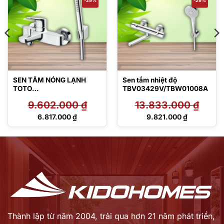
SEN TẮM NÓNG LẠNH
Sen tắm nhiệt độ
TOTO
TBV03429V/TBW01008A
TBG03302V/TBW02017A
9.602.000
₫
13.833.000
₫
Giá
Giá
6.817.000
₫
9.821.000
₫
gốc
gốc
Giá
Giá
là:
là:
hiện
hiện
9.602.000 ₫.
13.833.000 ₫.
tại
tại
là:
là:
6.817.000 ₫.
9.821.000 ₫.
Thành lập từ năm 2004, trải qua hơn 21 năm phát triển,