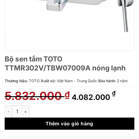
Bộ sen tắm TOTO
TTMR302V/TBW07009A nóng lạnh
Thương hiệu:
TOTO
|
Xuất xứ:
Việt Nam - Trung Quốc
|
Bảo hành:
2 năm
5.832.000
Giá
Giá
₫
₫
4.082.000
gốc
hiện
là:
tại
Bộ sen tắm TOTO TTMR302V/TBW07009A nóng lạnh số lượn
5.832.000 ₫.
là:
4.082.
Thêm vào giỏ hàng