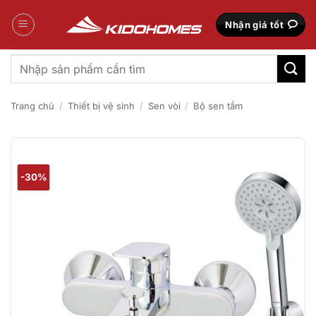
Bỏ
qua
Nhận giá tốt
nội
dung
Tìm
kiếm:
Trang chủ
/
Thiết bị vệ sinh
/
Sen vòi
/
Bộ sen tắm
-30%