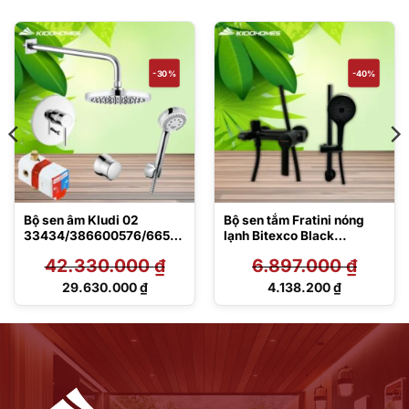
-30%
-40%
Bộ sen âm Kludi 02
Bộ sen tắm Fratini nóng
33434/386600576/6653
lạnh Bitexco Black
405-00/6651005-
39050133BK/39051437B
42.330.000
₫
6.897.000
₫
00/6306005-
K
00/6803005-00
Giá
Giá
29.630.000
₫
4.138.200
₫
gốc
gốc
Giá
Giá
là:
là:
hiện
hiện
42.330.000 ₫.
6.897.000 ₫.
tại
tại
là:
là:
29.630.000 ₫.
4.138.200 ₫.