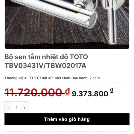
Bộ sen tắm nhiệt độ TOTO
TBV03431V/TBW02017A
Thương hiệu:
TOTO
|
Xuất xứ:
Việt Nam
|
Bảo hành:
2 năm
11.720.000
Giá
Giá
₫
₫
9.373.800
gốc
hiện
là:
tại
Bộ sen tắm nhiệt độ TOTO TBV03431V/TBW02017A số lượng
11.720.000 ₫.
là:
9.373
Thêm vào giỏ hàng