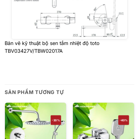
Bản vẽ kỹ thuật bộ sen tắm nhiệt độ toto
TBV03427V/TBW02017A
SẢN PHẨM TƯƠNG TỰ
-30%
-40%