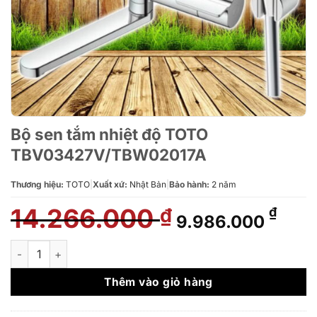
Bộ sen tắm nhiệt độ TOTO
TBV03427V/TBW02017A
Thương hiệu:
TOTO
|
Xuất xứ:
Nhật Bản
|
Bảo hành:
2 năm
14.266.000
Giá
Giá
₫
₫
9.986.000
gốc
hiện
là:
tại
Bộ sen tắm nhiệt độ TOTO TBV03427V/TBW02017A số lượng
14.266.000 ₫.
là:
9.98
Thêm vào giỏ hàng