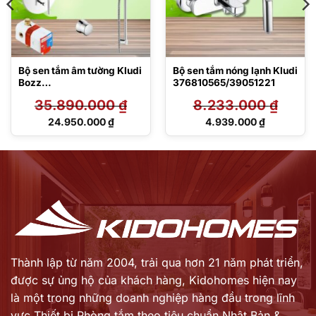
Bộ sen tắm âm tường Kludi
Bộ sen tắm nóng lạnh Kludi
Bozz
376810565/39051221
33434/386600576/6653
35.890.000
₫
8.233.000
₫
405-00/6433005-
00/636005-00/6816005-
Giá
Giá
24.950.000
₫
4.939.000
₫
00
gốc
gốc
Giá
Giá
là:
là:
hiện
hiện
35.890.000 ₫.
8.233.000 ₫.
tại
tại
là:
là:
24.950.000 ₫.
4.939.000 ₫.
Thành lập từ năm 2004, trải qua hơn 21 năm phát triển,
được sự ủng hộ của khách hàng,
Kidohomes hiện nay
là một trong những doanh nghiệp hàng đầu trong lĩnh
vực Thiết bị Phòng tắm theo tiêu chuẩn Nhật Bản &