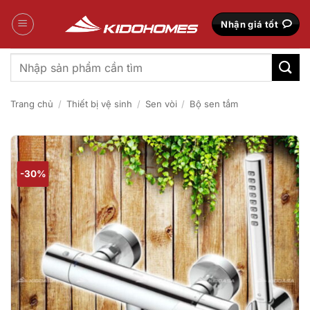
Bỏ
qua
Nhận giá tốt
nội
dung
Tìm
kiếm:
Trang chủ
/
Thiết bị vệ sinh
/
Sen vòi
/
Bộ sen tắm
-30%