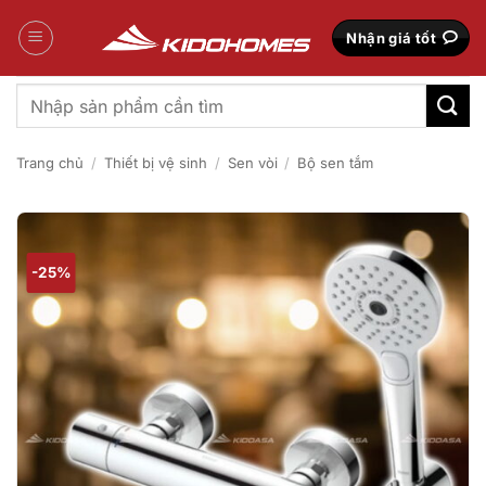
Bỏ
qua
Nhận giá tốt
nội
dung
Tìm
kiếm:
Trang chủ
/
Thiết bị vệ sinh
/
Sen vòi
/
Bộ sen tắm
-25%