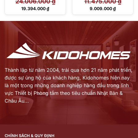
24.006.000
₫
11.475.000
₫
Giá
Giá
19.394.000
₫
9.009.000
₫
gốc
gốc
Giá
Giá
là:
là:
hiện
hiện
24.006.000 ₫.
11.475.000 ₫.
tại
tại
là:
là:
19.394.000 ₫.
9.009.000 ₫.
Thành lập từ năm 2004, trải qua hơn 21 năm phát triển,
được sự ủng hộ của khách hàng,
Kidohomes hiện nay
là một trong những doanh nghiệp hàng đầu trong lĩnh
vực Thiết bị Phòng tắm theo tiêu chuẩn Nhật Bản &
Châu Âu...
CHÍNH SÁCH & QUY ĐỊNH