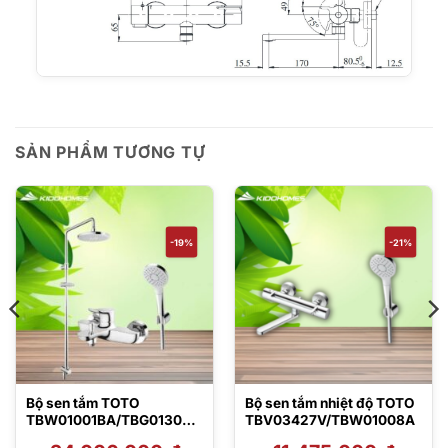
SẢN PHẨM TƯƠNG TỰ
-19%
-21%
Bộ sen tắm TOTO
Bộ sen tắm nhiệt độ TOTO
TBW01001BA/TBG01302V
TBV03427V/TBW01008A
A/TBW01008V