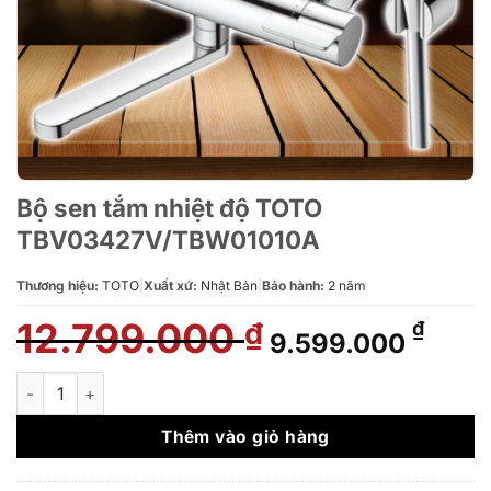
Bộ sen tắm nhiệt độ TOTO
TBV03427V/TBW01010A
Thương hiệu:
TOTO
|
Xuất xứ:
Nhật Bản
|
Bảo hành:
2 năm
12.799.000
Giá
Giá
₫
₫
9.599.000
gốc
hiện
là:
tại
Bộ sen tắm nhiệt độ TOTO TBV03427V/TBW01010A số lượng
12.799.000 ₫.
là:
9.59
Thêm vào giỏ hàng