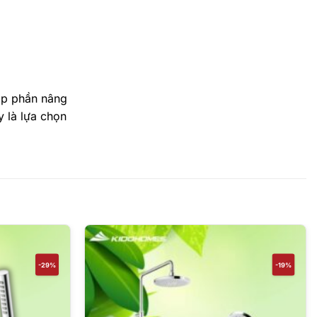
óp phần nâng
y là lựa chọn
-29%
-19%