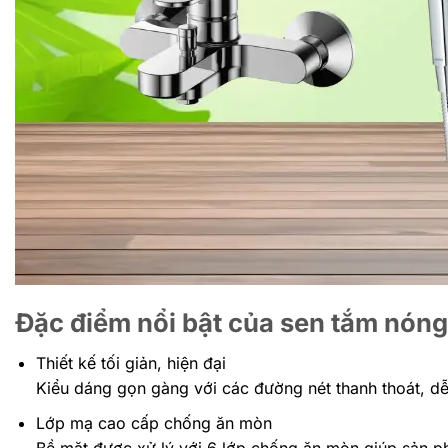
Đặc điểm nổi bật của sen tắm n
Thiết kế tối giản, hiện đại
Kiểu dáng gọn gàng với các đường nét thanh thoát, d
Lớp mạ cao cấp chống ăn mòn
Bề mặt được xử lý với 6 lớp chống ăn mòn giúp sản ph