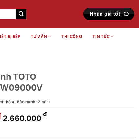
Nhận giá tốt
IẾT BỊ BẾP
TƯ VẤN
THI CÔNG
TIN TỨC
ạnh TOTO
BW09000V
nh hãng
|
Bảo hành:
2 năm
Giá
Giá
₫
₫
2.660.000
gốc
hiện
là:
tại
S06302V/TBW09000V số lượng
3.800.000 ₫.
là: