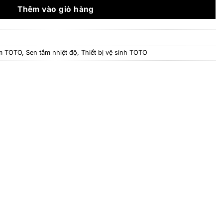
2.660.000 ₫.
Thêm vào giỏ hàng
ắm TOTO
,
Sen tắm nhiệt độ
,
Thiết bị vệ sinh TOTO