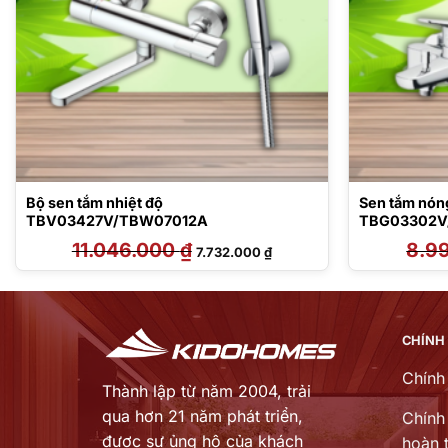
Bộ sen tắm nhiệt độ
Sen tắm nón
TBV03427V/TBW07012A
TBG03302V
11.046.000
₫
Giá
Giá
8.9
7.732.000
₫
gốc
hiện
là:
tại
11.046.000 ₫.
là:
7.732.000 ₫.
CHÍNH
Chính
Thành lập từ năm 2004, trải
qua hơn 21 năm phát triển,
Chính 
được sự ủng hộ của khách
hoàn t