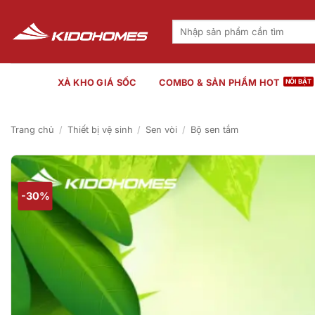
Bỏ
qua
Tìm
kiếm:
nội
dung
XẢ KHO GIÁ SỐC
COMBO & SẢN PHẨM HOT
Trang chủ
/
Thiết bị vệ sinh
/
Sen vòi
/
Bộ sen tắm
-30%