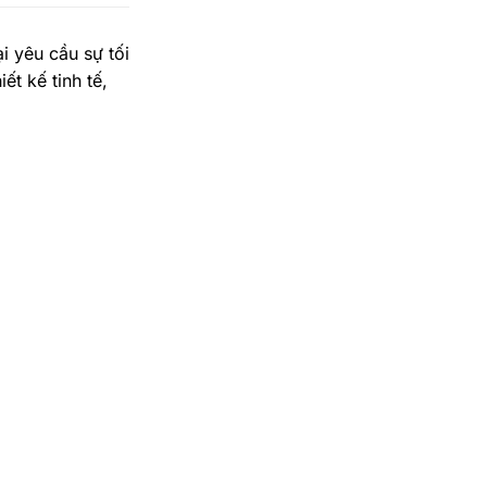
 yêu cầu sự tối
t kế tinh tế,