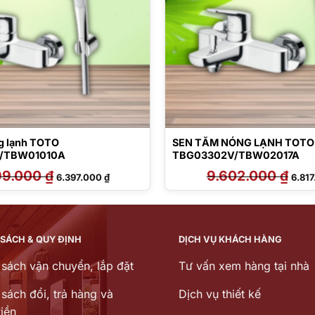
g lạnh TOTO
SEN TẮM NÓNG LẠNH TOTO
/TBW01010A
TBG03302V/TBW02017A
99.000
₫
Giá
Giá
9.602.000
₫
Giá
6.397.000
₫
6.81
gốc
hiện
gốc
là:
tại
là:
8.999.000 ₫.
là:
9.602
6.397.000 ₫.
 SÁCH & QUY ĐỊNH
DỊCH VỤ KHÁCH HÀNG
 sách vận chuyển, lắp đặt
Tư vấn xem hàng tại nhà
sách đổi, trả hàng và
Dịch vụ thiết kế
iền