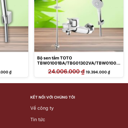
Bộ sen tắm TOTO
TBW01001BA/TBG01302VA/TBW01008
V
Giá
24.006.000
₫
Giá
Giá
7.000
₫
19.394.000
₫
hiện
gốc
hiện
tại
là:
tại
.000 ₫.
là:
24.006.000 ₫.
là:
6.817.000 ₫.
19.394.00
KẾT NỐI VỚI CHÚNG TÔI
Về công ty
Tin tức