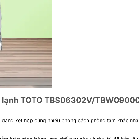
óng lạnh TOTO TBS06302V/TBW0900
ễ dàng kết hợp cùng nhiều phong cách phòng tắm khác nha
ẩm luôn sáng bóng, hạn chế oxy hóa và duy trì độ bền lâu 