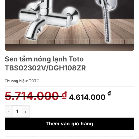
Sen tắm nóng lạnh Toto
TBS02302V/DGH108ZR
Thương hiệu:
TOTO
5.714.000
Giá
Giá
₫
₫
4.614.000
gốc
hiện
là:
tại
Sen tắm nóng lạnh Toto TBS02302V/DGH108ZR số lượng
5.714.000 ₫.
là:
4.614.0
Thêm vào giỏ hàng