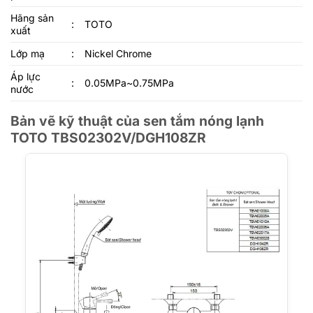
Hãng sản
:
TOTO
xuất
Lớp mạ
:
Nickel Chrome
Áp lực
:
0.05MPa~0.75MPa
nước
Bản vẽ kỹ thuật của sen tắm nóng lạnh
TOTO TBS02302V/DGH108ZR