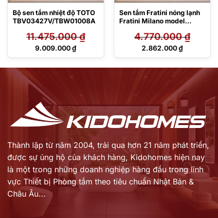
Bộ sen tắm nhiệt độ TOTO
Sen tắm Fratini nóng lạnh
TBV03427V/TBW01008A
Fratini Milano model
39050134
11.475.000
₫
4.770.000
₫
Giá
Giá
9.009.000
₫
2.862.000
₫
gốc
gốc
Giá
Giá
là:
là:
hiện
hiện
11.475.000 ₫.
4.770.000 ₫.
tại
tại
là:
là:
9.009.000 ₫.
2.862.000 ₫.
Thành lập từ năm 2004, trải qua hơn 21 năm phát triển,
được sự ủng hộ của khách hàng,
Kidohomes hiện nay
là một trong những doanh nghiệp hàng đầu trong lĩnh
vực Thiết bị Phòng tắm theo tiêu chuẩn Nhật Bản &
Châu Âu...