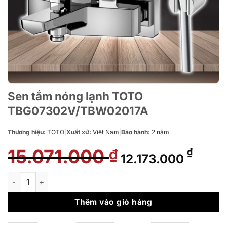
Sen tắm nóng lạnh TOTO
TBG07302V/TBW02017A
Thương hiệu:
TOTO
|
Xuất xứ:
Việt Nam
|
Bảo hành:
2 năm
15.071.000
Giá
Giá
₫
₫
12.173.000
gốc
hiện
là:
tại
Sen tắm nóng lạnh TOTO TBG07302V/TBW02017A số lượng
15.071.000 ₫.
là:
12.17
Thêm vào giỏ hàng