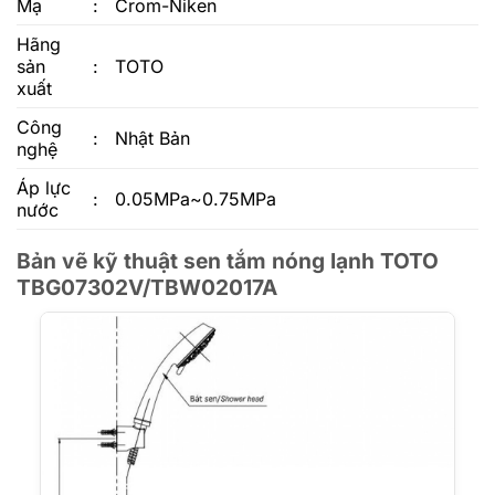
Mạ
:
Crom-Niken
Hãng
sản
:
TOTO
xuất
Công
:
Nhật Bản
nghệ
Áp lực
:
0.05MPa~0.75MPa
nước
Bản vẽ kỹ thuật sen tắm nóng lạnh TOTO
TBG07302V/TBW02017A