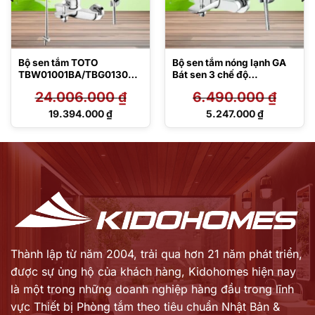
Bộ sen tắm TOTO
Bộ sen tắm nóng lạnh GA
TBW01001BA/TBG01302V
Bát sen 3 chế độ
A/TBW01008V
TBG04302VA/TBW07009
24.006.000
₫
6.490.000
₫
A
Giá
Giá
19.394.000
₫
5.247.000
₫
gốc
gốc
Giá
Giá
là:
là:
hiện
hiện
24.006.000 ₫.
6.490.000 ₫.
tại
tại
là:
là:
19.394.000 ₫.
5.247.000 ₫.
Thành lập từ năm 2004, trải qua hơn 21 năm phát triển,
được sự ủng hộ của khách hàng,
Kidohomes hiện nay
là một trong những doanh nghiệp hàng đầu trong lĩnh
vực Thiết bị Phòng tắm theo tiêu chuẩn Nhật Bản &