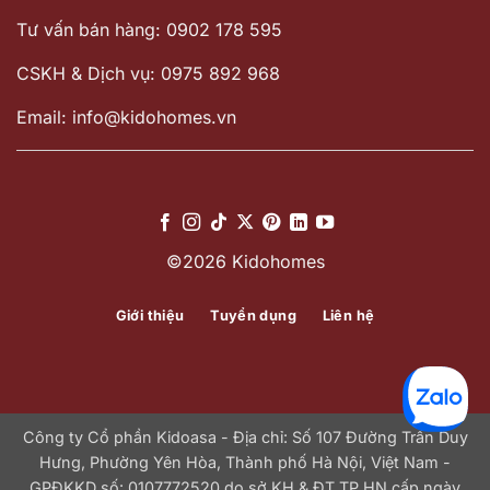
Tư vấn bán hàng: 0902 178 595
CSKH & Dịch vụ: 0975 892 968
Email: info@kidohomes.vn
©2026 Kidohomes
Giới thiệu
Tuyển dụng
Liên hệ
Công ty Cổ phần Kidoasa - Địa chỉ: Số 107 Đường Trần Duy
Hưng, Phường Yên Hòa, Thành phố Hà Nội, Việt Nam -
GPĐKKD số: 0107772520 do sở KH & ĐT TP.HN cấp ngày