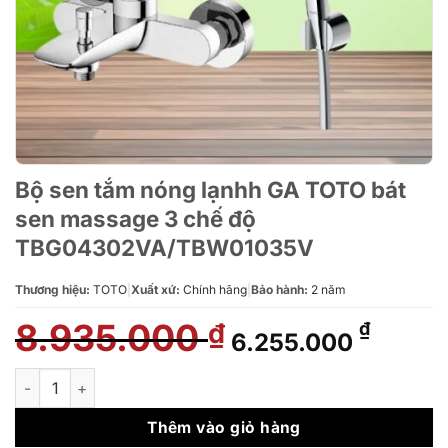
Bộ sen tắm nóng lạnhh GA TOTO bát
sen massage 3 chế độ
TBG04302VA/TBW01035V
Thương hiệu:
TOTO
|
Xuất xứ:
Chính hãng
|
Bảo hành:
2 năm
8.935.000
Giá
Giá
₫
₫
6.255.000
gốc
hiện
là:
tại
Bộ sen tắm nóng lạnhh GA TOTO bát sen massage 3 chế độ
8.935.000 ₫.
là:
6.255.
Thêm vào giỏ hàng