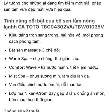
Lý tưởng cho những ai đang tìm kiếm một giải pháp
sen tắm vừa đẹp mắt, vừa hiệu quả.
Tính năng nổi bật của bộ sen tắm nóng
lạnhh GA TOTO TBG04302VA/TBW01035V
Kiểu dáng tròn sang trọng, hài hòa với mọi phong
cách phòng tắm.
Bát sen massage 3 chế độ:
Warm Spa – nhẹ nhàng, thư giãn sâu.
Comfort Wave – tia nước mạnh, tiết kiệm nước.
Mist Spa – phun sương mịn, làm dịu làn da.
Van điều chỉnh nước êm ái, dễ thao tác.
Lớp mạ Niken-Crom dày gấp 3 lần, chống ăn mòn,
bền màu theo thời gian.
Thông số kỹ thuật