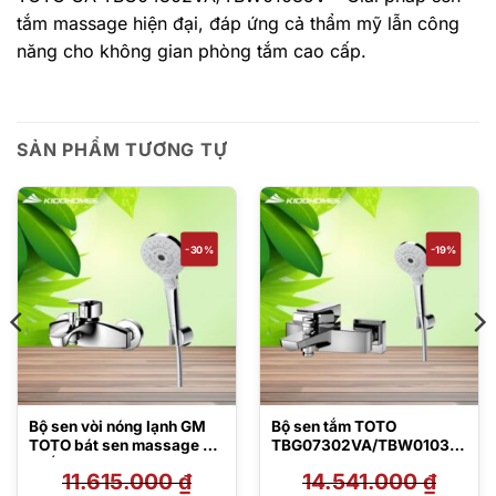
tắm massage hiện đại, đáp ứng cả thẩm mỹ lẫn công
năng cho không gian phòng tắm cao cấp.
SẢN PHẨM TƯƠNG TỰ
-30%
-19%
Bộ sen vòi nóng lạnh GM
Bộ sen tắm TOTO
TOTO bát sen massage 3
TBG07302VA/TBW01035
chế độ
V
11.615.000
₫
14.541.000
₫
TBG09302VA/TBW01035