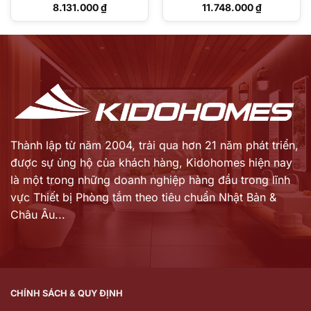
V
Giá
Giá
8.131.000
₫
11.748.000
₫
gốc
gốc
Giá
Giá
là:
là:
hiện
hiện
11.615.000 ₫.
14.541.000 ₫.
tại
tại
là:
là:
8.131.000 ₫.
11.748.000 ₫.
Thành lập từ năm 2004, trải qua hơn 21 năm phát triển,
được sự ủng hộ của khách hàng,
Kidohomes hiện nay
là một trong những doanh nghiệp hàng đầu trong lĩnh
vực Thiết bị Phòng tắm theo tiêu chuẩn Nhật Bản &
Châu Âu...
CHÍNH SÁCH & QUY ĐỊNH