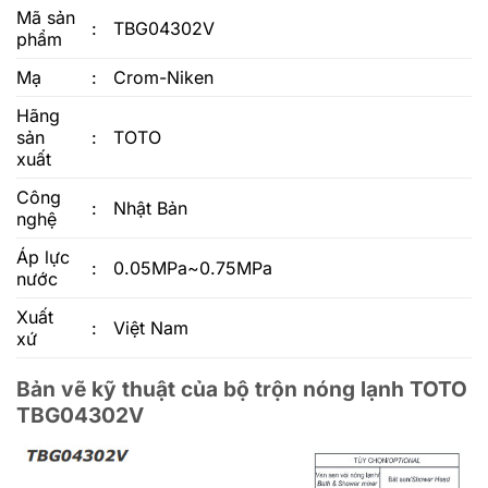
Mã sản
:
TBG04302V
phẩm
Mạ
:
Crom-Niken
Hãng
sản
:
TOTO
xuất
Công
:
Nhật Bản
nghệ
Áp lực
:
0.05MPa~0.75MPa
nước
Xuất
:
Việt Nam
xứ
Bản vẽ kỹ thuật của bộ trộn nóng lạnh TOTO
TBG04302V