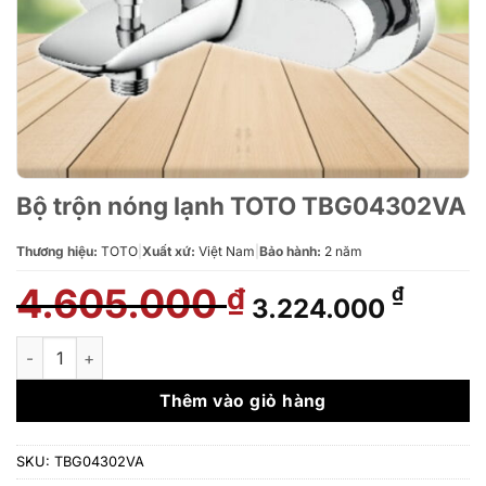
Bộ trộn nóng lạnh TOTO TBG04302VA
Thương hiệu:
TOTO
|
Xuất xứ:
Việt Nam
|
Bảo hành:
2 năm
4.605.000
Giá
Giá
₫
₫
3.224.000
gốc
hiện
là:
tại
Bộ trộn nóng lạnh TOTO TBG04302VA số lượng
4.605.000 ₫.
là:
3.224.
Thêm vào giỏ hàng
SKU:
TBG04302VA