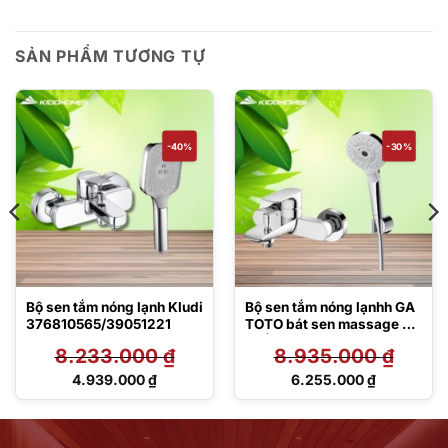
SẢN PHẨM TƯƠNG TỰ
-40%
-30%
Bộ sen tắm nóng lạnh Kludi
Bộ sen tắm nóng lạnhh GA
376810565/39051221
TOTO bát sen massage 3
chế độ
8.233.000
₫
8.935.000
₫
TBG04302VA/TBW01035
V
Giá
Giá
4.939.000
₫
6.255.000
₫
gốc
gốc
Giá
Giá
là:
là:
hiện
hiện
8.233.000 ₫.
8.935.000 ₫.
tại
tại
là:
là: