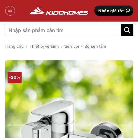
Bỏ
qua
Nhận giá tốt
nội
dung
Tìm
kiếm:
Trang chủ
/
Thiết bị vệ sinh
/
Sen vòi
/
Bộ sen tắm
-30%